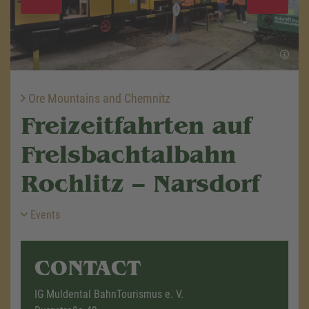
Ore Mountains and Chemnitz
Freizeitfahrten auf
Frelsbachtalbahn
Rochlitz – Narsdorf
Events
CONTACT
IG Muldental BahnTourismus e. V.