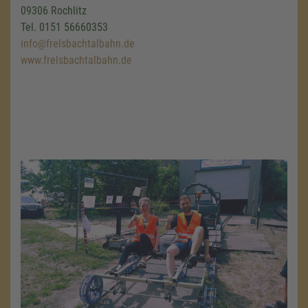
09306 Rochlitz
Tel. 0151 56660353
info@frelsbachtalbahn.de
www.frelsbachtalbahn.de