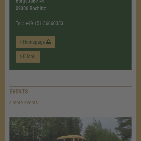
Burgstraße 49
09306 Rochlitz
Tel.:
+49-151-56660353
Homepage
E-Mail
EVENTS
more events