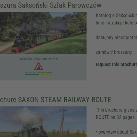
oszura Saksoński Szlak Parowozów
Katalog o Saksoński
linie i atrakcje kole
dostępny nieodpłatn
zamówić broszurę:
request this brochur
ochure SAXON STEAM RAILWAY ROUTE
This brochure gives
ROUTE on 32 pages.
• overview about S