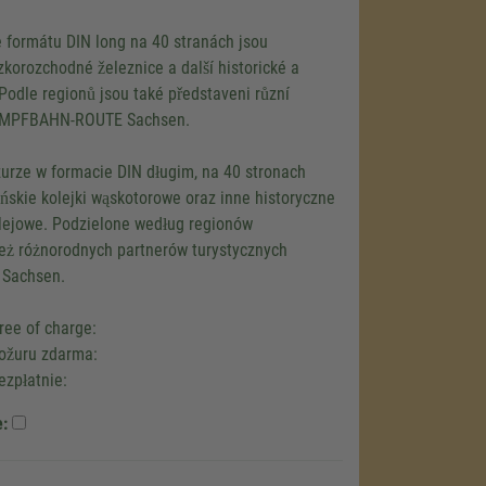
e formátu DIN long na 40 stranách jsou
korozchodné železnice a další historické a
 Podle regionů jsou také představeni různí
 DAMPFBAHN-ROUTE Sachsen.
zurze w formacie DIN długim, na 40 stronach
skie kolejki wąskotorowe oraz inne historyczne
kolejowe. Podzielone według regionów
eż różnorodnych partnerów turystycznych
Sachsen.
ree of charge:
rožuru zdarma:
ezpłatnie:
e: