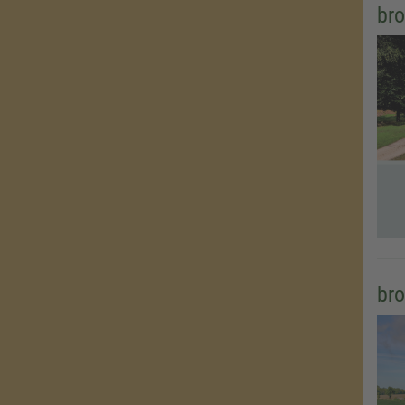
br
br