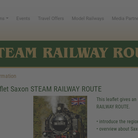
ns
Events
Travel Offers
Model Railways
Media Partn
TEAM RAILWAY RO
rmation
aflet Saxon STEAM RAILWAY ROUTE
This leaflet gives a
RAILWAY ROUTE.
• introduce the reg
• overview about S