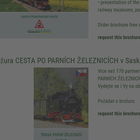
• presentation of th
railway museums, pub
Order brochure free 
request this brochur
ožura CESTA PO PARNÍCH ŽELEZNICÍCH v Sask
Více než 170 partne
PARNÍCH ŽELEZNICÍCH
Vydejte se i Vy na o
Požádat o brožuru
request this brochur