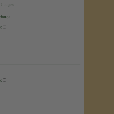
12 pages
 charge
e:
e: