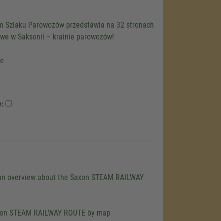
m Szlaku Parowozów przedstawia na 32 stronach
jowe w Saksonii – krainie parowozów!
ie
e:
 an overview about the Saxon STEAM RAILWAY
axon STEAM RAILWAY ROUTE by map