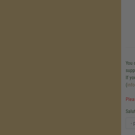
You 
supp
If y
(
inf
Pleas
Salu