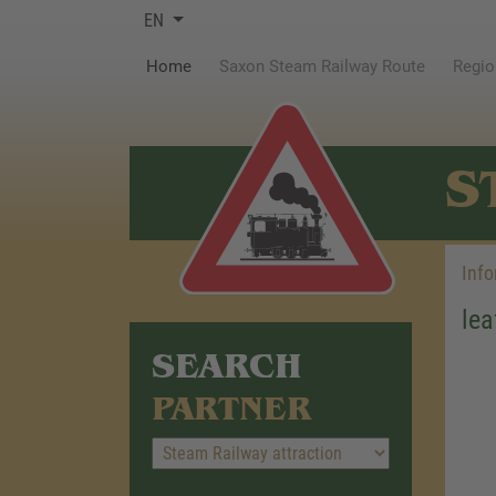
EN
(current)
Home
Saxon Steam Railway Route
Regio
S
Info
le
SEARCH
PARTNER