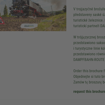
V trojjazyčné brožuř
představeny saské úz
turistické železnice.
turistickí partneři
W trójjęzycznej bros
przedstawiono saksoń
i turystyczne linie 
przedstawiono równi
DAMPFBAHN-ROUTE 
Order this brochure f
Objednejte si tuto b
Zamów tę broszurę b
request this brochur