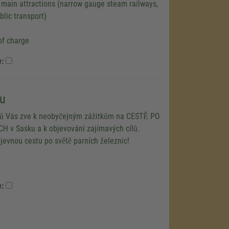
e main attractions (narrow gauge steam railways,
lic transport)
of charge
e:
u
rů Vás zve k neobyčejným zážitkům na CESTĚ PO
 v Sasku a k objevování zajímavých cílů.
bjevnou cestu po světě parních železnic!
e: