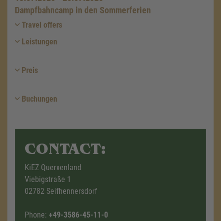
Dampfbahncamp in den Sommerferien
Travel offers
Leistungen
Preis
Buchungen
CONTACT:
KiEZ Querxenland
Viebigstraße 1
02782 Seifhennersdorf
Phone:
+49-3586-45-11-0