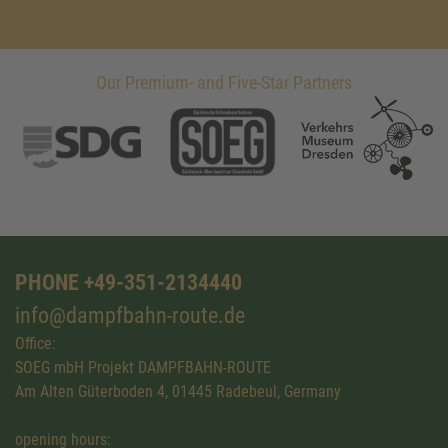
Our Premium- and Five-Star Partners
PHONE +49-351-2134440
info@dampfbahn-route.de
Office:
SOEG mbH Projekt DAMPFBAHN-ROUTE
Am Alten Güterboden 4, 01445 Radebeul, Germany
opening hours: