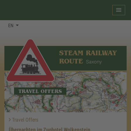
EN
STEAM RAILWAY
ROUTE
Saxony
TRAVEL OFFERS
Travel Offers
Übernachten im Zughotel Wolkenstein