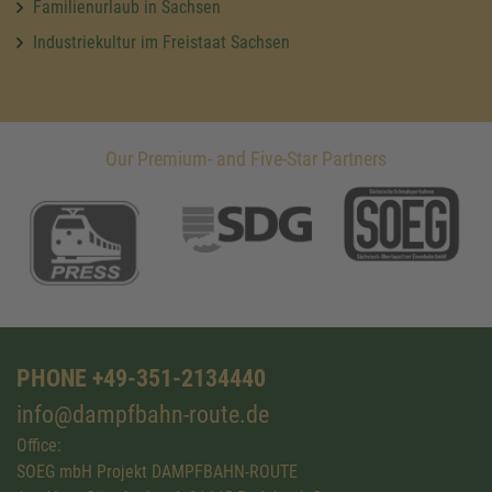
Familienurlaub in Sachsen
Industriekultur im Freistaat Sachsen
Our Premium- and Five-Star Partners
PHONE +49-351-2134440
info@dampfbahn-route.de
Office:
SOEG mbH Projekt DAMPFBAHN-ROUTE