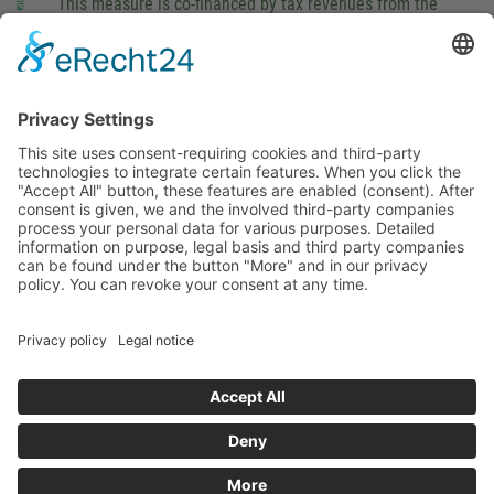
This measure is co-financed by tax revenues from the
budget that was determined by members of the Saxon
Landtag (parliament).
Imprint
Privacy Policy
Cookie Settings
This site uses consent-requiring cookies and third-party
technologies to integrate certain features. When you click the
"Accept All" button, these features are enabled (consent).
After consent is given, we and the involved third-party
companies process your personal data for various purposes.
Detailed information on purpose, legal basis and third party
companies can be found under the button "More" and in our
privacy policy. You can revoke your consent at any time.
DENY
ACCEPT
MORE
Powered by
&