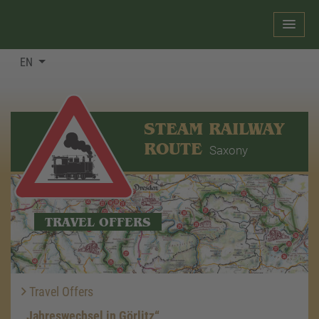
EN
STEAM RAILWAY
ROUTE
Saxony
TRAVEL OFFERS
Travel Offers
„Jahreswechsel in Görlitz“