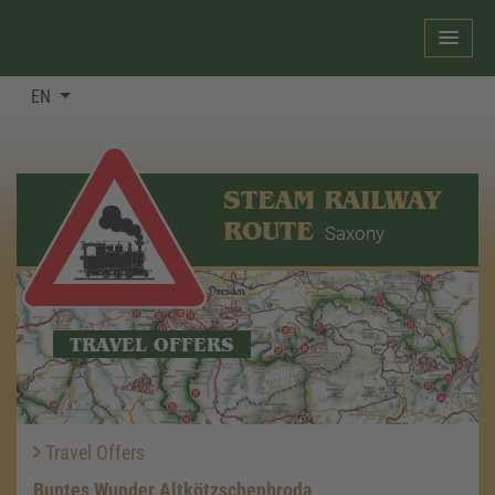
EN
STEAM RAILWAY
ROUTE
Saxony
TRAVEL OFFERS
Travel Offers
Buntes Wunder Altkötzschenbroda