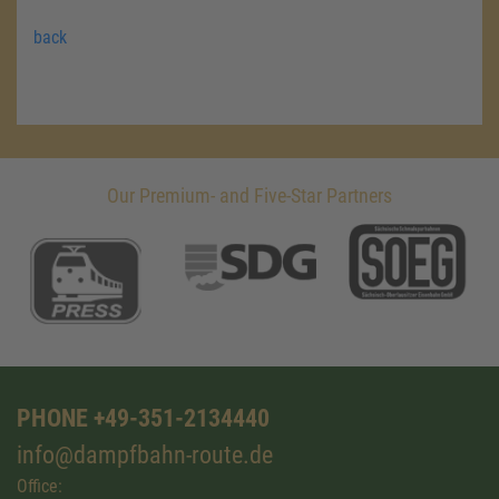
back
Our Premium- and Five-Star Partners
PHONE +49-351-2134440
info@dampfbahn-route.de
Office: