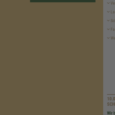
Ver
La
Sc
Fa
We
10.
SCH
Wir 