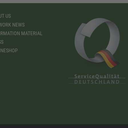
T US
WORK NEWS
RMATION MATERIAL
SS
INESHOP