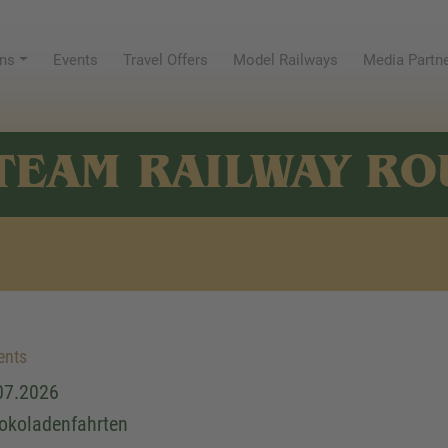
ns
Events
Travel Offers
Model Railways
Media Partn
TEAM RAILWAY RO
ents
07.2026
okoladenfahrten