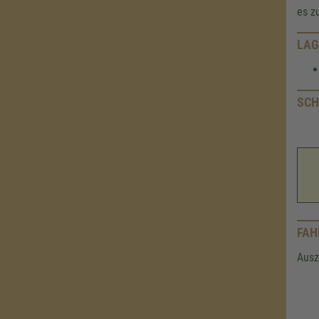
es z
LAG
SCH
FAH
Ausz