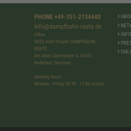
PHONE +49-351-2134440
ABOU
NET
info@dampfbahn-route.de
INFO
Office:
SOEG mbH Projekt DAMPFBAHN-
PRE
ROUTE
ONL
Am Alten Güterboden 4, 01445
Radebeul, Germany
opening hours:
Monday - Friday 09:30 - 17:00 o'clock