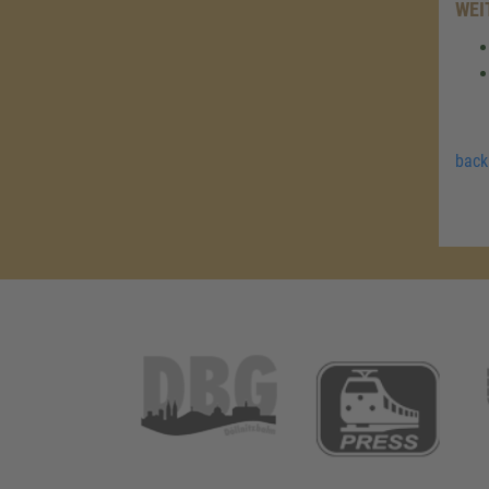
WEI
back