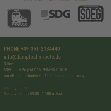
PHONE +49-351-2134440
info@dampfbahn-route.de
Office:
SOEG mbH Projekt DAMPFBAHN-ROUTE
Am Alten Güterboden 4, 01445 Radebeul, Germany
opening hours:
Monday - Friday 09:30 - 17:00 o'clock