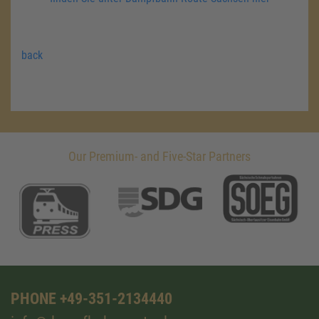
back
Our Premium- and Five-Star Partners
PHONE +49-351-2134440