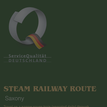
STEAM RAILWAY ROUTE
Saxony
Travel on a narrow gauge train (operated daily) through