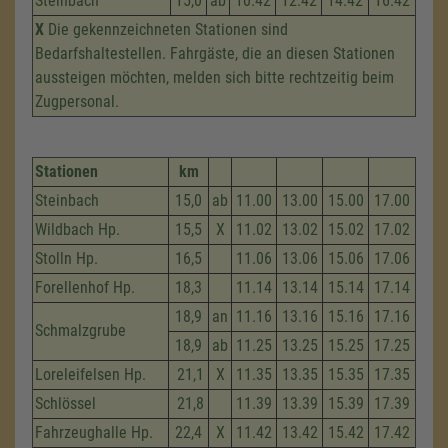
Steinbach
15,0
ab
10.42
12.42
14.42
16.42
X
Die gekennzeichneten Stationen sind
Bedarfshaltestellen. Fahrgäste, die an diesen Stationen
aussteigen möchten, melden sich bitte rechtzeitig beim
Zugpersonal.
Stationen
km
Steinbach
15,0
ab
11.00
13.00
15.00
17.00
Wildbach Hp.
15,5
X
11.02
13.02
15.02
17.02
Stolln Hp.
16,5
11.06
13.06
15.06
17.06
Forellenhof Hp.
18,3
11.14
13.14
15.14
17.14
18,9
an
11.16
13.16
15.16
17.16
Schmalzgrube
18,9
ab
11.25
13.25
15.25
17.25
Loreleifelsen Hp.
21,1
X
11.35
13.35
15.35
17.35
Schlössel
21,8
11.39
13.39
15.39
17.39
Fahrzeug­halle Hp.
22,4
X
11.42
13.42
15.42
17.42