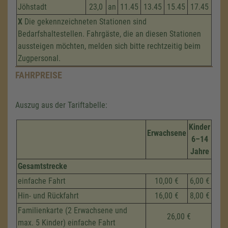
Jöhstadt
23,0
an
11.45
13.45
15.45
17.45
X
Die gekennzeichneten Stationen sind
Bedarfshaltestellen. Fahrgäste, die an diesen Stationen
aussteigen möchten, melden sich bitte rechtzeitig beim
Zugpersonal.
FAHRPREISE
Auszug aus der Tariftabelle:
Kinder
Erwachsene
6–14
Jahre
Gesamtstrecke
einfache Fahrt
10,00 €
6,00 €
Hin- und Rückfahrt
16,00 €
8,00 €
Familienkarte (2 Erwachsene und
26,00 €
max. 5 Kinder) einfache Fahrt