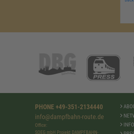
PHONE +49-351-2134440
ABOU
NET
info@dampfbahn-route.de
INFO
Office:
SOEG mbH Projekt DAMPFBAHN-
PRE