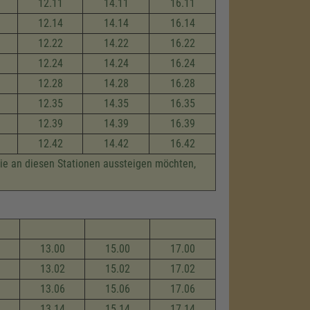
12.11
14.11
16.11
12.14
14.14
16.14
12.22
14.22
16.22
12.24
14.24
16.24
12.28
14.28
16.28
12.35
14.35
16.35
12.39
14.39
16.39
12.42
14.42
16.42
die an diesen Stationen aussteigen möchten,
13.00
15.00
17.00
13.02
15.02
17.02
13.06
15.06
17.06
13.14
15.14
17.14