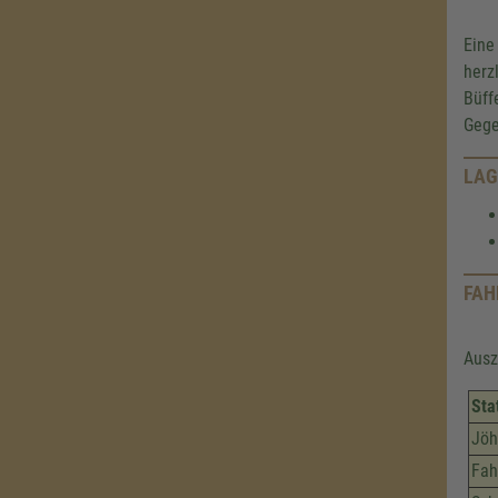
Eine
herz
Büff
Gege
LAG
FAH
Ausz
Sta
Jöh
Fah