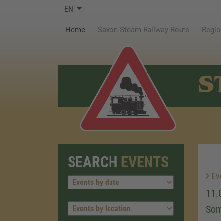
EN
(current)
Home
Saxon Steam Railway Route
Regio
S
SEARCH
EVENTS
Ev
11.
So