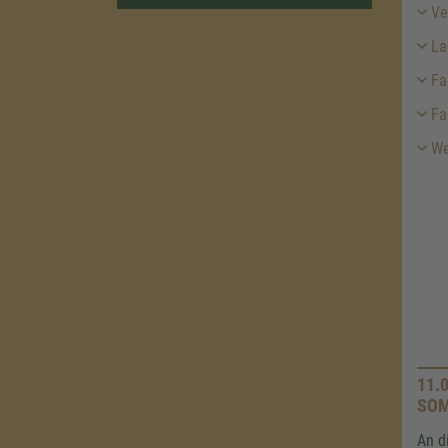
Ver
La
Fa
Fa
Wei
11.
SO
An d