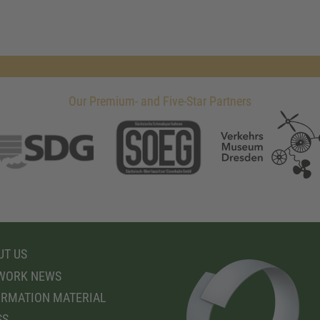
Our Premium- and Five-Star Partners
T US
WORK NEWS
RMATION MATERIAL
SS