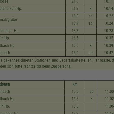
lössel
21,8
10.11
eleifelsen Hp.
21,3
X
10.14
18,9
an
10.22
malzgrube
18,9
ab
10.24
ellenhof Hp.
18,3
10.28
lln Hp.
16,5
10.35
dbach Hp.
15,5
X
10.39
inbach
15,0
ab
10.42
e gekennzeichneten Stationen sind Bedarfshaltestellen. Fahrgäste, 
den sich bitte rechtzeitig beim Zugpersonal.
tionen
km
inbach
15,0
ab
11.00
dbach Hp.
15,5
X
11.02
lln Hp.
16,5
11.06
ellenhof Hp.
18,3
11.14