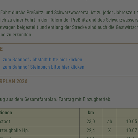
 Fahrt durchs Preßnitz- und Schwarzwassertal ist zu jeder Jahreszeit 
lich zu einer Fahrt in den Tälern der Preßnitz und des Schwarzwassers
etwagen beigestellt und entlang der Strecke sind auch die Gastwirtsc
nd zu erkunden.
E
zum Bahnhof Jöhstadt bitte hier klicken
zum Bahnhof Steinbach bitte hier klicken
RPLAN 2026
ug aus dem Gesamtfahrplan. Fahrtag mit Einzugbetrieb.
tionen
km
stadt
23,0
ab
10.05
rzeug­halle Hp.
22,4
X
10.07