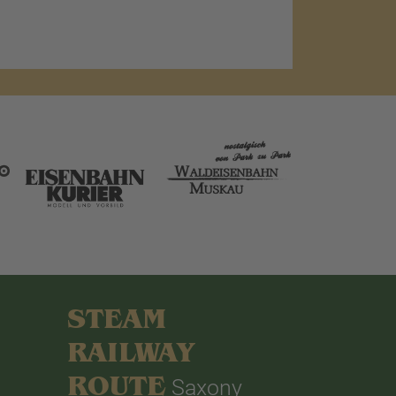
STEAM
RAILWAY
ROUTE
Saxony