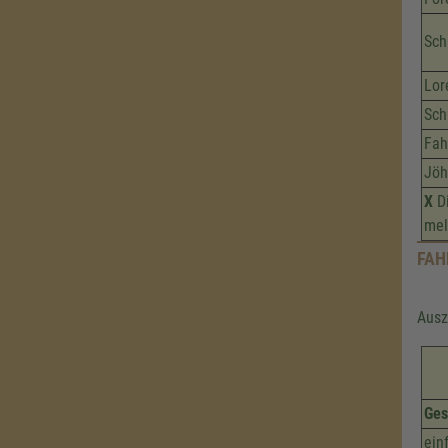
Sch
Lor
Sch
Fah
Jöh
X
Di
mel
FAH
Ausz
Ges
ein