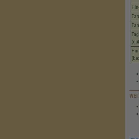
Hin
Fam
Fam
Tag
(gü
Hin
(be
WEI
back