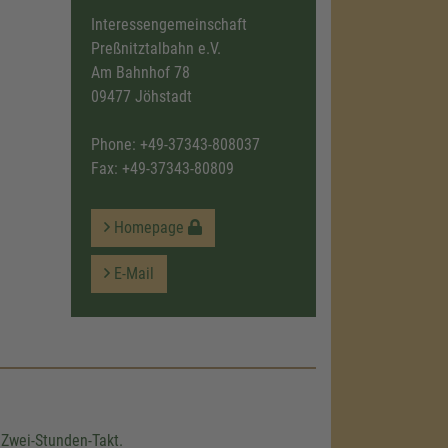
Interessengemeinschaft
Preßnitztalbahn e.V.
Am Bahnhof 78
09477 Jöhstadt
Phone:
+49-37343-808037
Fax: +49-37343-80809
Homepage
E-Mail
Zwei-Stunden-Takt.