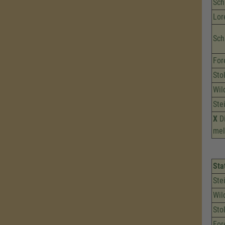
Sch
Lor
Sch
For
Sto
Wil
Ste
X
Di
mel
Sta
Ste
Wil
Sto
For