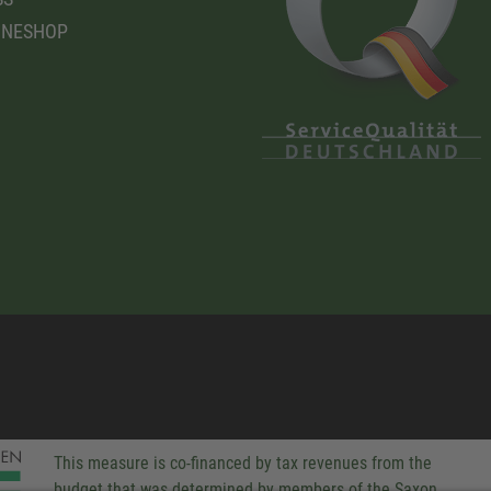
INESHOP
This measure is co-financed by tax revenues from the
budget that was determined by members of the Saxon