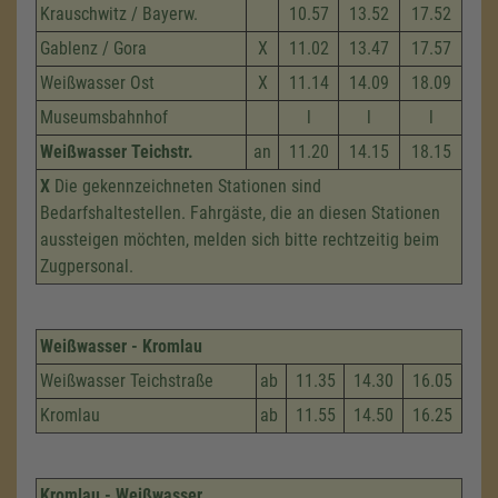
Krauschwitz / Bayerw.
10.57
13.52
17.52
Gablenz / Gora
X
11.02
13.47
17.57
Weißwasser Ost
X
11.14
14.09
18.09
Museumsbahnhof
l
l
l
Weißwasser Teichstr.
an
11.20
14.15
18.15
X
Die gekennzeichneten Stationen sind
Bedarfshaltestellen. Fahrgäste, die an diesen Stationen
aussteigen möchten, melden sich bitte rechtzeitig beim
Zugpersonal.
Weißwasser - Kromlau
Weißwasser Teichstraße
ab
11.35
14.30
16.05
Kromlau
ab
11.55
14.50
16.25
Kromlau - Weißwasser