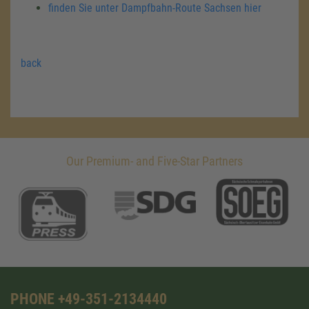
finden Sie unter Dampfbahn-Route Sachsen hier
back
Our Premium- and Five-Star Partners
PHONE +49-351-2134440