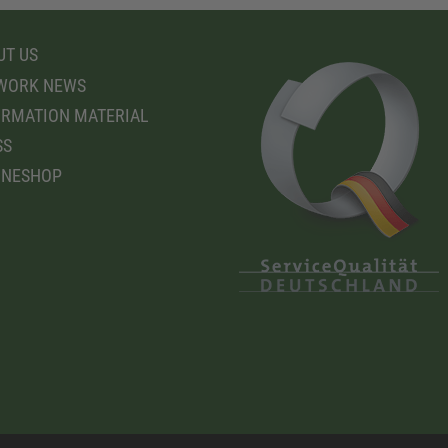
T US
WORK NEWS
RMATION MATERIAL
SS
INESHOP