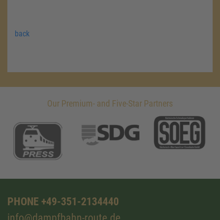
back
Our Premium- and Five-Star Partners
PHONE +49-351-2134440
info@dampfbahn-route.de