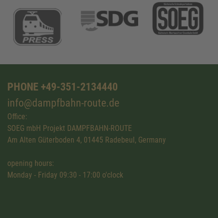
PHONE +49-351-2134440
info@dampfbahn-route.de
Office:
SOEG mbH Projekt DAMPFBAHN-ROUTE
Am Alten Güterboden 4, 01445 Radebeul, Germany
opening hours:
Monday - Friday 09:30 - 17:00 o'clock