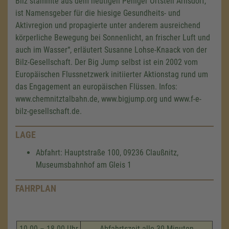
Bilz stammte aus dem heutigen Peniger Ortsteil Arnsdorf,
ist Namensgeber für die hiesige Gesundheits- und
Aktivregion und propagierte unter anderem ausreichend
körperliche Bewegung bei Sonnenlicht, an frischer Luft und
auch im Wasser“, erläutert Susanne Lohse-Knaack von der
Bilz-Gesellschaft. Der Big Jump selbst ist ein 2002 vom
Europäischen Flussnetzwerk initiierter Aktionstag rund um
das Engagement an europäischen Flüssen. Infos:
www.chemnitztalbahn.de, www.bigjump.org und www.f-e-
bilz-gesellschaft.de.
LAGE
Abfahrt: Hauptstraße 100, 09236 Claußnitz,
Museumsbahnhof am Gleis 1
FAHRPLAN
10.00 – 18.00 Uhr
Abfahrtszeit alle 30 Minuten