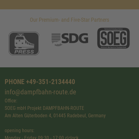
Our Premium- and Five-Star Partners
PHONE +49-351-2134440
info@dampfbahn-route.de
Office:
SOEG mbH Projekt DAMPFBAHN-ROUTE
Am Alten Güterboden 4, 01445 Radebeul, Germany
opening hours:
Monday - Friday 09:30 - 17:00 o'clock