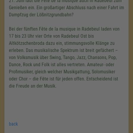
21. Juni lädt die Fete de la musique auch in Radebeul zum
Genießen ein. Ein großartiger Abschluss nach einer Fahrt im
Dampfzug der Lößnitzgrundbahn?
Bei der fünften Fête de la musique in Radebeul laden von
17 bis 23 Uhr vier Orte von Radebeul Ost bis
Altkötzschenbroda dazu ein, stimmungsvolle Klänge zu
erleben. Das musikalische Spektrum ist breit gefächert –
von Volksmusik über Swing, Tango, Jazz, Chansons, Pop,
Dance, Rock und Folk ist alles vertreten. Amateur- oder
Profimusiker, gleich welcher Musikgattung, Solomusiker
oder Chor – die Fête ist für jeden offen. Entscheidend ist
die Freude an der Musik.
back