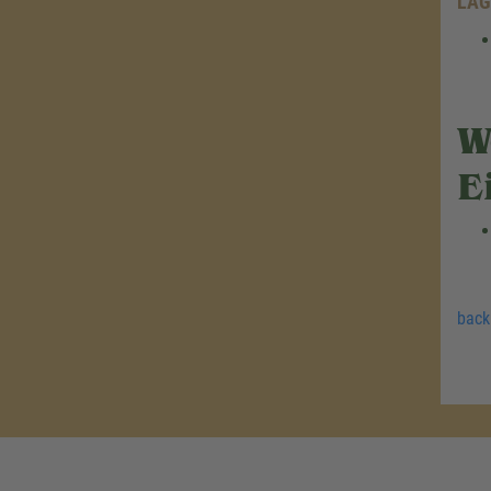
LAG
W
E
back