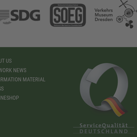
T US
WORK NEWS
RMATION MATERIAL
SS
INESHOP