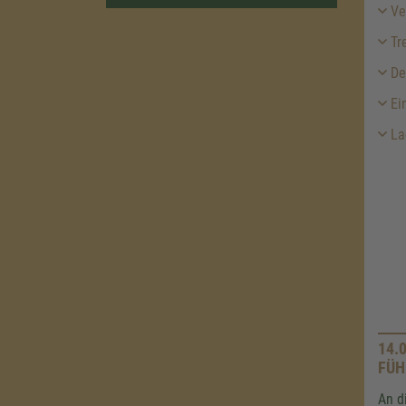
Ver
Tre
De
Ei
Lag
14.
FÜH
An d