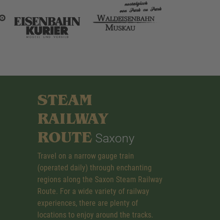
STEAM
RAILWAY
ROUTE
Saxony
Travel on a narrow gauge train
(operated daily) through enchanting
regions along the Saxon Steam Railway
Route. For a wide variety of railway
experiences, there are plenty of
locations to enjoy around the tracks.