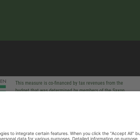
This measure is co-financed by tax revenues from the
budget that was determined by members of the Saxon
Landtag (parliament).
-party technologies to integrate certain features. When you click the
 companies process your personal data for various purposes. Detaile
rivacy policy. You can revoke your consent at any time.