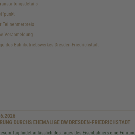
anstaltungsdetails
ffpunkt
r Teilnehmerpreis
ne Voranmeldung
e des Bahnbetriebswerkes Dresden-Friedrichstadt
06.2026
RUNG DURCHS EHEMALIGE BW DRESDEN-FRIEDRICHSTADT
iesem Tag findet anlässlich des Tages des Eisenbahners eine Führun