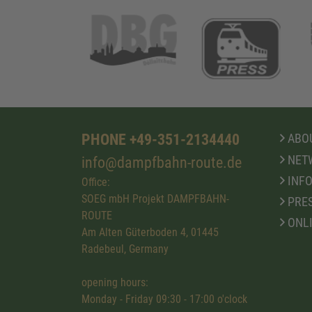
PHONE +49-351-2134440
ABOU
NET
info@dampfbahn-route.de
INFO
Office:
SOEG mbH Projekt DAMPFBAHN-
PRE
ROUTE
ONL
Am Alten Güterboden 4, 01445
Radebeul, Germany
opening hours:
Monday - Friday 09:30 - 17:00 o'clock