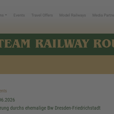
ns
Events
Travel Offers
Model Railways
Media Partn
TEAM RAILWAY RO
ents
06.2026
rung durchs ehemalige Bw Dresden-Friedrichstadt