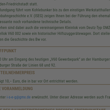
den-Friedrichstadt statt.
Rundgang führt vom Kohlebunker bis zu den einstigen Werkstatthallen.
nbahngeschichte e.V. (ISEG) zeigen Ihnen bei der Führung den ehemal
ressante noch vorhandene technische Details.
ehen sind dabei auch die vereinseigenen Kleinlok vom Deutz-Typ
OMZ
ellok
V60 002
sowie ein historischer Hilfszuggerätewagen. Dort stelle
en die Geschichte des Bw vor.
FFPUNKT
10 Uhr am Eingang des heutigen „V60 Gewerbepark“ an der Hamburger 
urger Straße der Linien 68 und 92.
 TEILNEHMERPREIS
ägt 10,– Euro, die in bar vor Ort entrichtet werden.
E VORANMELDUNG
unter
i-s-e-g@gmx.de
erwünscht. Unter dieser Adresse werden auch Fr