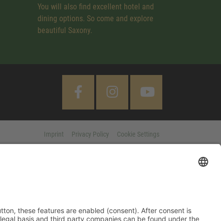
You will also find excellent hotel and
dining options. So come and explore
beautiful Saxony.
Imprint
Privacy Policy
Cookie Settings
 "Accept All" button, these features are enabled (consent). After
d information on purpose, legal basis and third party companies