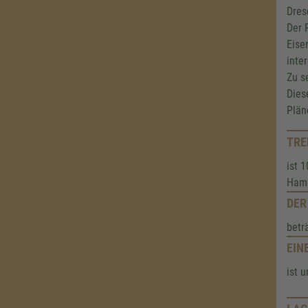
Dres
Der 
Eise
inte
Zu s
Dies
Plän
TRE
ist 
Hamb
DER
betr
EIN
ist 