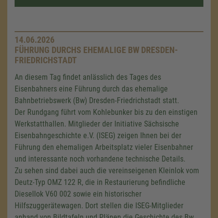
14.06.2026
FÜHRUNG DURCHS EHEMALIGE BW DRESDEN-
FRIEDRICHSTADT
An diesem Tag findet anlässlich des Tages des
Eisenbahners eine Führung durch das ehemalige
Bahnbetriebswerk (Bw) Dresden-Friedrichstadt statt.
Der Rundgang führt vom Kohlebunker bis zu den einstigen
Werkstatthallen. Mitglieder der Initiative Sächsische
Eisenbahngeschichte e.V. (ISEG) zeigen Ihnen bei der
Führung den ehemaligen Arbeitsplatz vieler Eisenbahner
und interessante noch vorhandene technische Details.
Zu sehen sind dabei auch die vereinseigenen Kleinlok vom
Deutz-Typ
OMZ 122 R
, die in Restaurierung befindliche
Diesellok
V60 002
sowie ein historischer
Hilfszuggerätewagen. Dort stellen die ISEG-Mitglieder
anhand von Bildtafeln und Plänen die Geschichte des Bw