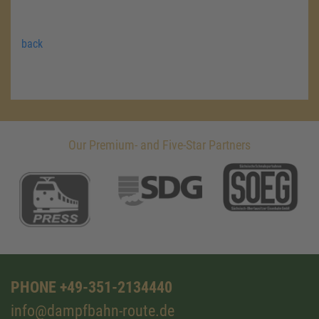
back
Our Premium- and Five-Star Partners
PHONE +49-351-2134440
info@dampfbahn-route.de