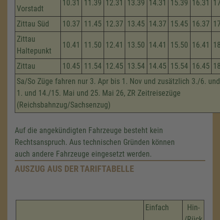
10.31
11.39
12.31
13.39
14.31
15.39
16.31
1
Vorstadt
Zittau Süd
10.37
11.45
12.37
13.45
14.37
15.45
16.37
1
Zittau
10.41
11.50
12.41
13.50
14.41
15.50
16.41
1
Haltepunkt
Zittau
10.45
11.54
12.45
13.54
14.45
15.54
16.45
1
Sa/So Züge fahren nur 3. Apr bis 1. Nov und zusätzlich 3./6. und
1. und 14./15. Mai und 25. Mai 26, ZR Zeitreisezüge
(Reichsbahnzug/Sachsenzug)
Auf die angekündigten Fahrzeuge besteht kein
Rechtsanspruch. Aus technischen Gründen können
auch andere Fahrzeuge eingesetzt werden.
AUSZUG AUS DER TARIFTABELLE
Einfach
Hin-
/Rück