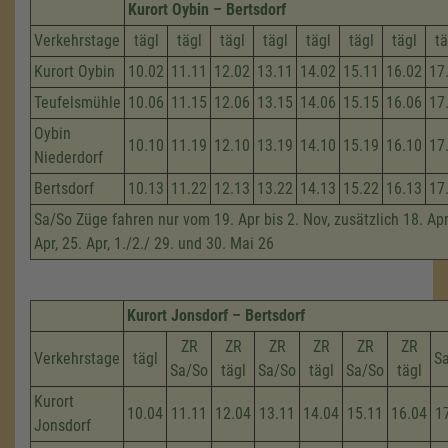
Kurort Oybin – Bertsdorf
Verkehrstage
tägl
tägl
tägl
tägl
tägl
tägl
tägl
tä
Kurort Oybin
10.02
11.11
12.02
13.11
14.02
15.11
16.02
17
Teufelsmühle
10.06
11.15
12.06
13.15
14.06
15.15
16.06
17
Oybin
10.10
11.19
12.10
13.19
14.10
15.19
16.10
17
Niederdorf
Bertsdorf
10.13
11.22
12.13
13.22
14.13
15.22
16.13
17
Sa/So Züge fahren nur vom 19. Apr bis 2. Nov, zusätzlich 18. Apri
Apr, 25. Apr, 1./2./ 29. und 30. Mai 26
Kurort Jonsdorf – Bertsdorf
ZR
ZR
ZR
ZR
ZR
ZR
Verkehrstage
tägl
S
Sa/So
tägl
Sa/So
tägl
Sa/So
tägl
Kurort
10.04
11.11
12.04
13.11
14.04
15.11
16.04
1
Jonsdorf