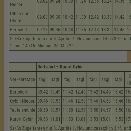
09.02
09.24
10.39
11.24
12.36
13.24
14.36
1
Nieder
Olbersdorf
09.08
09.30
10.42
11.30
12.42
13.30
14.42
1
Oberd.
Bertsdorf
09.13
09.36
10.48
11.36
12.48
13.36
14.48
1
Sa/So Züge fahren nur 3. Apr bis 1. Nov und zusätzlich 3./6. und
1. und 14./15. Mai und 25. Mai 26
Bertsdorf – Kurort Oybin
Z
Verkehrstage
tägl
tägl
tägl
tägl
tägl
tägl
tägl
tä
Bertsdorf
09.42
10.49
11.42
12.49
13.42
14.49
15.42
16
Oybin Nieder.
09.46
10.53
11.46
12.53
13.46
14.53
15.46
16
Teufelsmühle
09.50
10.57
11.50
12.57
13.50
14.57
15.50
16
Kurort Oybin
09.53
11.01
11.53
13.01
13.53
15.01
15.53
17
Sa/So Züge fahren nur 3. Apr bis 1. Nov und zusätzlich 3./6. und