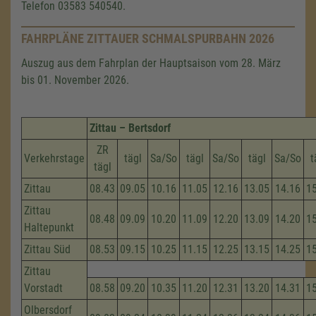
Telefon 03583 540540.
FAHRPLÄNE ZITTAUER SCHMALSPURBAHN 2026
Auszug aus dem Fahrplan der Hauptsaison vom 28. März
bis 01. November 2026.
Zittau – Bertsdorf
ZR
Verkehrstage
tägl
Sa/So
tägl
Sa/So
tägl
Sa/So
t
tägl
Zittau
08.43
09.05
10.16
11.05
12.16
13.05
14.16
1
Zittau
08.48
09.09
10.20
11.09
12.20
13.09
14.20
1
Haltepunkt
Zittau Süd
08.53
09.15
10.25
11.15
12.25
13.15
14.25
1
Zittau
Vorstadt
08.58
09.20
10.35
11.20
12.31
13.20
14.31
1
Olbersdorf