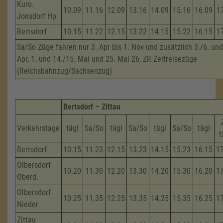
Kuro.
10.09
11.16
12.09
13.16
14.09
15.16
16.09
1
Jonsdorf Hp
Bertsdorf
10.15
11.22
12.15
13.22
14.15
15.22
16.15
1
Sa/So Züge fahren nur 3. Apr bis 1. Nov und zusätzlich 3./6. und
Apr, 1. und 14./15. Mai und 25. Mai 26, ZR Zeitreisezüge
(Reichsbahnzug/Sachsenzug)
Bertsdorf – Zittau
Verkehrstage
tägl
Sa/So
tägl
Sa/So
tägl
Sa/So
tägl
t
Bertsdorf
10.15
11.23
12.15
13.23
14.15
15.23
16.15
1
Olbersdorf
10.20
11.30
12.20
13.30
14.20
15.30
16.20
1
Oberd.
Olbersdorf
10.25
11.35
12.25
13.35
14.25
15.35
16.25
1
Nieder
Zittau