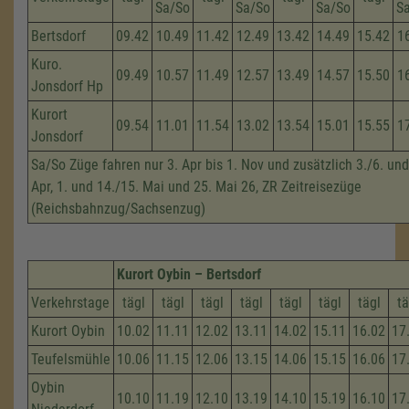
Sa/So
Sa/So
Sa/So
S
Bertsdorf
09.42
10.49
11.42
12.49
13.42
14.49
15.42
1
Kuro.
09.49
10.57
11.49
12.57
13.49
14.57
15.50
1
Jonsdorf Hp
Kurort
09.54
11.01
11.54
13.02
13.54
15.01
15.55
1
Jonsdorf
Sa/So Züge fahren nur 3. Apr bis 1. Nov und zusätzlich 3./6. und
Apr, 1. und 14./15. Mai und 25. Mai 26, ZR Zeitreisezüge
(Reichsbahnzug/Sachsenzug)
Kurort Oybin – Bertsdorf
Verkehrstage
tägl
tägl
tägl
tägl
tägl
tägl
tägl
tä
Kurort Oybin
10.02
11.11
12.02
13.11
14.02
15.11
16.02
17
Teufelsmühle
10.06
11.15
12.06
13.15
14.06
15.15
16.06
17
Oybin
10.10
11.19
12.10
13.19
14.10
15.19
16.10
17