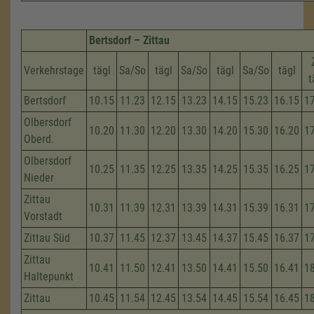
Bertsdorf – Zittau
Verkehrstage
tägl
Sa/So
tägl
Sa/So
tägl
Sa/So
tägl
t
Bertsdorf
10.15
11.23
12.15
13.23
14.15
15.23
16.15
1
Olbersdorf
10.20
11.30
12.20
13.30
14.20
15.30
16.20
1
Oberd.
Olbersdorf
10.25
11.35
12.25
13.35
14.25
15.35
16.25
1
Nieder
Zittau
10.31
11.39
12.31
13.39
14.31
15.39
16.31
1
Vorstadt
Zittau Süd
10.37
11.45
12.37
13.45
14.37
15.45
16.37
1
Zittau
10.41
11.50
12.41
13.50
14.41
15.50
16.41
1
Haltepunkt
Zittau
10.45
11.54
12.45
13.54
14.45
15.54
16.45
1