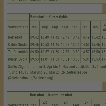
Bertsdorf – Kurort Oybin
Z
Verkehrstage
tägl
tägl
tägl
tägl
tägl
tägl
tägl
tä
Bertsdorf
09.42
10.49
11.42
12.49
13.42
14.49
15.42
16
Oybin Nieder.
09.46
10.53
11.46
12.53
13.46
14.53
15.46
16
Teufelsmühle
09.50
10.57
11.50
12.57
13.50
14.57
15.50
16
Kurort Oybin
09.53
11.01
11.53
13.01
13.53
15.01
15.53
17
Sa/So Züge fahren nur 3. Apr bis 1. Nov und zusätzlich 3./6. und
1. und 14./15. Mai und 25. Mai 26, ZR Zeitreisezüge
(Reichsbahnzug/Sachsenzug)
Bertsdorf – Kurort Jonsdorf
ZR
ZR
ZR
Verkehrstage
tägl
tägl
tägl
tägl