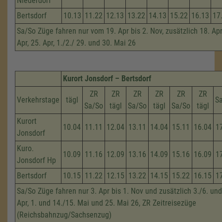
Niederdorf
Bertsdorf
10.13
11.22
12.13
13.22
14.13
15.22
16.13
17
Sa/So Züge fahren nur vom 19. Apr bis 2. Nov, zusätzlich 18. Apri
Apr, 25. Apr, 1./2./ 29. und 30. Mai 26
Kurort Jonsdorf – Bertsdorf
ZR
ZR
ZR
ZR
ZR
ZR
Verkehrstage
tägl
S
Sa/So
tägl
Sa/So
tägl
Sa/So
tägl
Kurort
10.04
11.11
12.04
13.11
14.04
15.11
16.04
1
Jonsdorf
Kuro.
10.09
11.16
12.09
13.16
14.09
15.16
16.09
1
Jonsdorf Hp
Bertsdorf
10.15
11.22
12.15
13.22
14.15
15.22
16.15
1
Sa/So Züge fahren nur 3. Apr bis 1. Nov und zusätzlich 3./6. und
Apr, 1. und 14./15. Mai und 25. Mai 26, ZR Zeitreisezüge
(Reichsbahnzug/Sachsenzug)