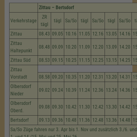
Zittau – Bertsdorf
ZR
Verkehrstage
tägl
Sa/So
tägl
Sa/So
tägl
Sa/So
t
tägl
Zittau
08.43
09.05
10.16
11.05
12.16
13.05
14.16
1
Zittau
08.48
09.09
10.20
11.09
12.20
13.09
14.20
1
Haltepunkt
Zittau Süd
08.53
09.15
10.25
11.15
12.25
13.15
14.25
1
Zittau
Vorstadt
08.58
09.20
10.35
11.20
12.31
13.20
14.31
1
Olbersdorf
09.02
09.24
10.39
11.24
12.36
13.24
14.36
1
Nieder
Olbersdorf
09.08
09.30
10.42
11.30
12.42
13.30
14.42
1
Oberd.
Bertsdorf
09.13
09.36
10.48
11.36
12.48
13.36
14.48
1
Sa/So Züge fahren nur 3. Apr bis 1. Nov und zusätzlich 3./6. und
1. und 14./15. Mai und 25. Mai 26