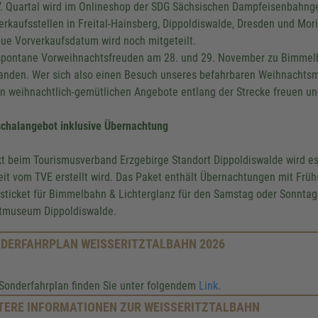
V. Quartal wird im Onlineshop der SDG Sächsischen Dampfeisenbahn
erkaufsstellen in Freital-Hainsberg, Dippoldiswalde, Dresden und Mori
ue Vorverkaufsdatum wird noch mitgeteilt.
spontane Vorweihnachtsfreuden am 28. und 29. November zu Bimmelb
anden. Wer sich also einen Besuch unseres befahrbaren Weihnachtsm
en weihnachtlich-gemütlichen Angebote entlang der Strecke freuen u
chalangebot inklusive Übernachtung
kt beim Tourismusverband Erzgebirge Standort Dippoldiswalde wird e
eit vom TVE erstellt wird. Das Paket enthält Übernachtungen mit Früh
sticket für Bimmelbahn & Lichterglanz für den Samstag oder Sonntag 
tmuseum Dippoldiswalde.
DERFAHRPLAN WEISSERITZTALBAHN 2026
Sonderfahrplan finden Sie unter folgendem
Link
.
TERE INFORMATIONEN ZUR WEISSERITZTALBAHN