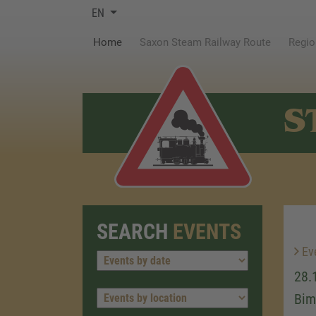
EN
(current)
Home
Saxon Steam Railway Route
Regio
S
SEARCH
EVENTS
Ev
28.
Bim