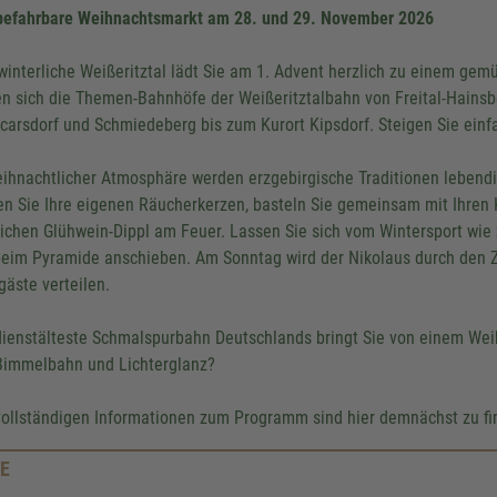
befahrbare Weihnachtsmarkt am 28. und 29. November 2026
winterliche Weißeritztal lädt Sie am 1. Advent herzlich zu einem gemü
en sich die Themen-Bahnhöfe der Weißeritztalbahn von Freital-Hainsb
carsdorf und Schmiedeberg bis zum Kurort Kipsdorf. Steigen Sie einfac
eihnachtlicher Atmosphäre werden erzgebirgische Traditionen lebendi
en Sie Ihre eigenen Räucherkerzen, basteln Sie gemeinsam mit Ihren
lichen Glühwein-Dippl am Feuer. Lassen Sie sich vom Wintersport wie
beim Pyramide anschieben. Am Sonntag wird der Nikolaus durch den Z
gäste verteilen.
dienstälteste Schmalspurbahn Deutschlands bringt Sie von einem W
Bimmelbahn und Lichterglanz?
vollständigen Informationen zum Programm sind hier demnächst zu f
E