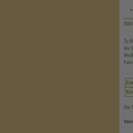
BIM
Zu B
die 
Weiß
Fahr
Erw
Kin
Die 
Vorv