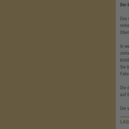
Der 
Das 
reih
Ober
In w
zieh
köst
Sie 
Fahr
Die 
auf 
Die 
LAG