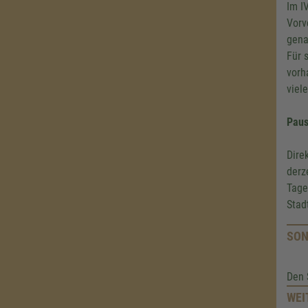
Im I
Vorv
gena
Für 
vorh
viel
Paus
Dire
derz
Tage
Stad
SON
Den 
WEI