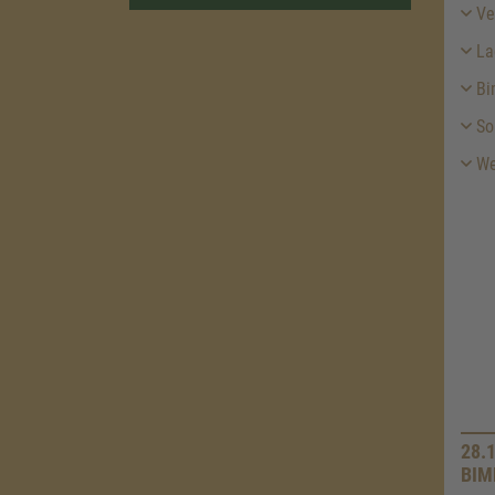
Ver
La
Bim
So
Wei
28.
BIM