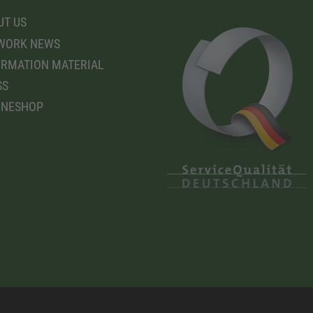
T US
WORK NEWS
RMATION MATERIAL
SS
INESHOP