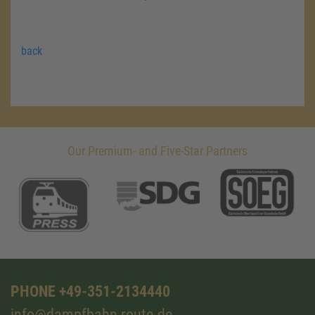
back
Our Premium- and Five-Star Partners
PHONE +49-351-2134440
info@dampfbahn-route.de