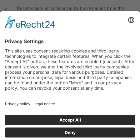
This measure is co-financed by tax revenues from the
budget that was determined by members of the Saxon
Landtag (parliament).
Imprint
Privacy Policy
Cookie Settings
This site uses consent-requiring cookies and third-party
technologies to integrate certain features. When you click the
"Accept All" button, these features are enabled (consent).
After consent is given, we and the involved third-party
companies process your personal data for various purposes.
Detailed information on purpose, legal basis and third party
companies can be found under the button "More" and in our
privacy policy. You can revoke your consent at any time.
DENY
ACCEPT
MORE