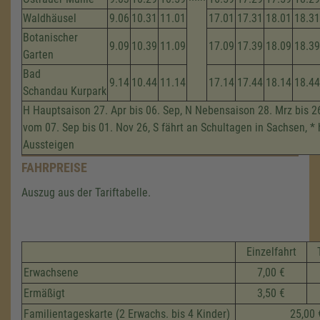
Waldhäusel
9.06
10.31
11.01
17.01
17.31
18.01
18.31
Botanischer
9.09
10.39
11.09
17.09
17.39
18.09
18.39
Garten
Bad
9.14
10.44
11.14
17.14
17.44
18.14
18.44
Schandau Kurpark
H Hauptsaison 27. Apr bis 06. Sep, N Nebensaison 28. Mrz bis 2
vom 07. Sep bis 01. Nov 26, S fährt an Schultagen in Sachsen, * 
Aussteigen
FAHRPREISE
Auszug aus der Tariftabelle.
Einzelfahrt
Erwachsene
7,00 €
Ermäßigt
3,50 €
Familientageskarte (2 Erwachs. bis 4 Kinder)
25,00 