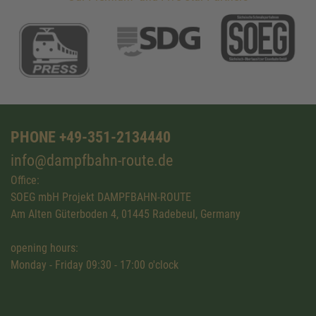
PHONE +49-351-2134440
info@dampfbahn-route.de
Office:
SOEG mbH Projekt DAMPFBAHN-ROUTE
Am Alten Güterboden 4, 01445 Radebeul, Germany
opening hours:
Monday - Friday 09:30 - 17:00 o'clock