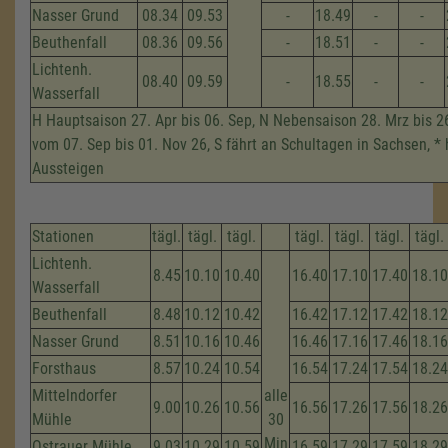
Nasser Grund
08.34
09.53
-
18.49
-
-
Beuthenfall
08.36
09.56
-
18.51
-
-
Lichtenh.
08.40
09.59
-
18.55
-
-
Wasserfall
H Hauptsaison 27. Apr bis 06. Sep, N Nebensaison 28. Mrz bis 2
vom 07. Sep bis 01. Nov 26, S fährt an Schultagen in Sachsen, * 
Aussteigen
Stationen
tägl.
tägl.
tägl.
tägl.
tägl.
tägl.
tägl.
Lichtenh.
8.45
10.10
10.40
16.40
17.10
17.40
18.10
Wasserfall
Beuthenfall
8.48
10.12
10.42
16.42
17.12
17.42
18.12
Nasser Grund
8.51
10.16
10.46
16.46
17.16
17.46
18.16
Forsthaus
8.57
10.24
10.54
16.54
17.24
17.54
18.24
Mittelndorfer
alle
9.00
10.26
10.56
16.56
17.26
17.56
18.26
Mühle
30
Min
Ostrauer Mühle
9.03
10.29
10.59
16.59
17.29
17.59
18.29