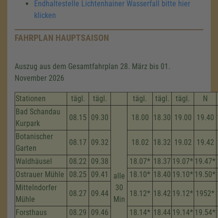
Endhaltestelle Lichtenhainer Wasserfall bitte hier
klicken
FAHRPLAN HAUPTSAISON
Auszug aus dem Gesamtfahrplan 28. März bis 01.
November 2026
Stationen
tägl.
tägl.
tägl.
tägl.
tägl.
N
Bad Schandau
08.15
09.30
18.00
18.30
19.00
19.40
Kurpark
Botanischer
08.17
09.32
18.02
18.32
19.02
19.42
Garten
Waldhäusel
08.22
09.38
18.07*
18.37
19.07*
19.47*
Ostrauer Mühle
08.25
09.41
18.10*
18.40
19.10*
19.50*
alle
Mittelndorfer
30
08.27
09.44
18.12*
18.42
19.12*
1952*
Mühle
Min
Forsthaus
08.29
09.46
18.14*
18.44
19.14*
19.54*