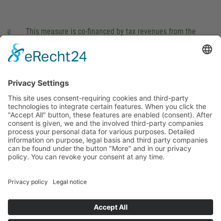
This measure is co-financed by tax revenues from the
budget that was determined by members of the Saxon
Landtag (parliament).
Imprint
Privacy Policy
Cookie Settings
This site uses consent-requiring cookies and third-party
technologies to integrate certain features. When you click the
"Accept All" button, these features are enabled (consent).
After consent is given, we and the involved third-party
companies process your personal data for various purposes.
Detailed information on purpose, legal basis and third party
companies can be found under the button "More" and in our
privacy policy. You can revoke your consent at any time.
DENY
ACCEPT
MORE