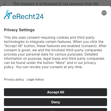
This measure is co-financed by tax revenues from the
budget that was determined by members of the Saxon
Landtag (parliament).
Imprint
Privacy Policy
Cookie Settings
This site uses consent-requiring cookies and third-party
technologies to integrate certain features. When you click the
"Accept All" button, these features are enabled (consent).
After consent is given, we and the involved third-party
companies process your personal data for various purposes.
Detailed information on purpose, legal basis and third party
companies can be found under the button "More" and in our
privacy policy. You can revoke your consent at any time.
DENY
ACCEPT
MORE
Powered by
&