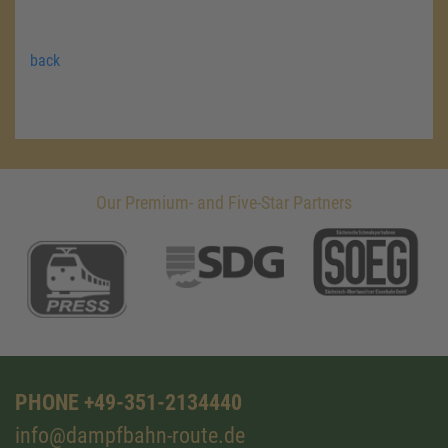
back
Our Premium- and Five-Star Partners
PHONE +49-351-2134440
info@dampfbahn-route.de