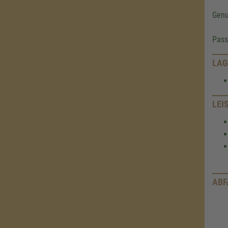
Genu
Pass
LAG
LEI
ABF