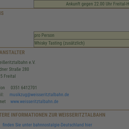
Ankunft gegen 22.00 Uhr Freital-
IS
pro Person
Whisky Tasting (zusätzlich)
ANSTALTER
eißeritztalbahn e.V.
dner Straße 280
5 Freital
efon 0351 6412701
ail:
musikzug@weisseritztalbahn.de
ernet
www.weisseritztalbahn.de
TERE INFORMATIONEN ZUR WEISSERITZTALBAHN
finden Sie unter bahnnostalgie-Deutschland hier