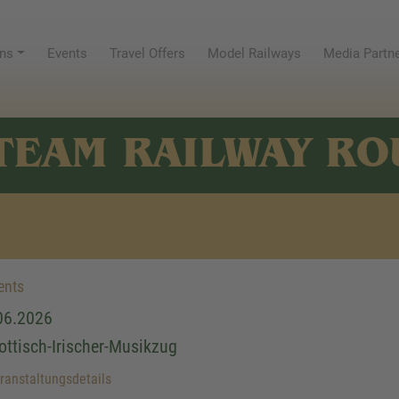
ns
Events
Travel Offers
Model Railways
Media Partn
TEAM RAILWAY RO
ents
06.2026
ottisch-Irischer-Musikzug
anstaltungsdetails