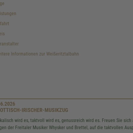
ge
istungen
fahrt
eis
anstalter
tere Informationen zur Weißeritztalbahn
06.2026
OTTISCH-IRISCHER-MUSIKZUG
kalisch wird es, taktvoll wird es, genussreich wird es. Freuen Sie sic
gen der Freitaler Musiker Whysker und Brettel, auf die taktvollen Au