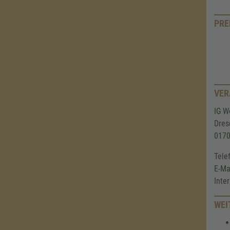
PRE
VER
IG W
Dres
0170
Tel
E-M
Int
WEI