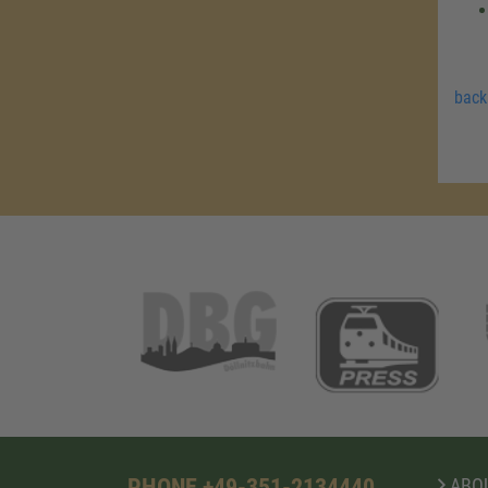
back
PHONE +49-351-2134440
ABOU