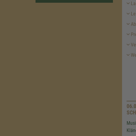
La
Le
Ab
Pr
Ver
Wei
06.
SCH
Musi
Klän