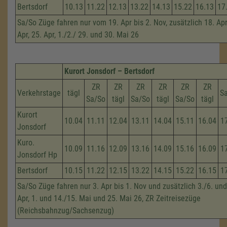
Bertsdorf
10.13
11.22
12.13
13.22
14.13
15.22
16.13
17
Sa/So Züge fahren nur vom 19. Apr bis 2. Nov, zusätzlich 18. Apri
Apr, 25. Apr, 1./2./ 29. und 30. Mai 26
Kurort Jonsdorf – Bertsdorf
ZR
ZR
ZR
ZR
ZR
ZR
Verkehrstage
tägl
S
Sa/So
tägl
Sa/So
tägl
Sa/So
tägl
Kurort
10.04
11.11
12.04
13.11
14.04
15.11
16.04
1
Jonsdorf
Kuro.
10.09
11.16
12.09
13.16
14.09
15.16
16.09
1
Jonsdorf Hp
Bertsdorf
10.15
11.22
12.15
13.22
14.15
15.22
16.15
1
Sa/So Züge fahren nur 3. Apr bis 1. Nov und zusätzlich 3./6. und
Apr, 1. und 14./15. Mai und 25. Mai 26, ZR Zeitreisezüge
(Reichsbahnzug/Sachsenzug)