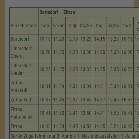
Bertsdorf – Zittau
Verkehrstage
tägl
Sa/So
tägl
Sa/So
tägl
Sa/So
tägl
t
Bertsdorf
10.15
11.23
12.15
13.23
14.15
15.23
16.15
1
Olbersdorf
10.20
11.30
12.20
13.30
14.20
15.30
16.20
1
Oberd.
Olbersdorf
10.25
11.35
12.25
13.35
14.25
15.35
16.25
1
Nieder
Zittau
10.31
11.39
12.31
13.39
14.31
15.39
16.31
1
Vorstadt
Zittau Süd
10.37
11.45
12.37
13.45
14.37
15.45
16.37
1
Zittau
10.41
11.50
12.41
13.50
14.41
15.50
16.41
1
Haltepunkt
Zittau
10.45
11.54
12.45
13.54
14.45
15.54
16.45
1
Sa/So Züge fahren nur 3. Apr bis 1. Nov und zusätzlich 3./6. und