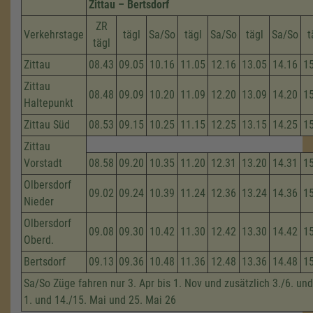
Zittau – Bertsdorf
ZR
Verkehrstage
tägl
Sa/So
tägl
Sa/So
tägl
Sa/So
t
tägl
Zittau
08.43
09.05
10.16
11.05
12.16
13.05
14.16
1
Zittau
08.48
09.09
10.20
11.09
12.20
13.09
14.20
1
Haltepunkt
Zittau Süd
08.53
09.15
10.25
11.15
12.25
13.15
14.25
1
Zittau
Vorstadt
08.58
09.20
10.35
11.20
12.31
13.20
14.31
1
Olbersdorf
09.02
09.24
10.39
11.24
12.36
13.24
14.36
1
Nieder
Olbersdorf
09.08
09.30
10.42
11.30
12.42
13.30
14.42
1
Oberd.
Bertsdorf
09.13
09.36
10.48
11.36
12.48
13.36
14.48
1
Sa/So Züge fahren nur 3. Apr bis 1. Nov und zusätzlich 3./6. und
1. und 14./15. Mai und 25. Mai 26