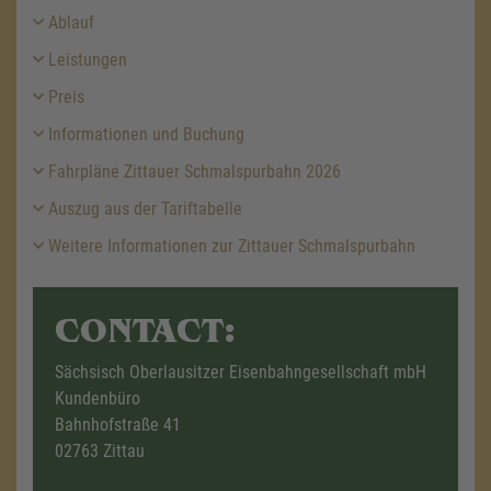
Ablauf
Leistungen
Preis
Informationen und Buchung
Fahrpläne Zittauer Schmalspurbahn 2026
Auszug aus der Tariftabelle
Weitere Informationen zur Zittauer Schmalspurbahn
CONTACT:
Sächsisch Oberlausitzer Eisenbahngesellschaft mbH
Kundenbüro
Bahnhofstraße 41
02763 Zittau