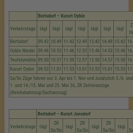
Bertsdorf – Kurort Oybin
Z
Verkehrstage
tägl
tägl
tägl
tägl
tägl
tägl
tägl
tä
Bertsdorf
09.42
10.49
11.42
12.49
13.42
14.49
15.42
16
Oybin Nieder.
09.46
10.53
11.46
12.53
13.46
14.53
15.46
16
Teufelsmühle
09.50
10.57
11.50
12.57
13.50
14.57
15.50
16
Kurort Oybin
09.53
11.01
11.53
13.01
13.53
15.01
15.53
17
Sa/So Züge fahren nur 3. Apr bis 1. Nov und zusätzlich 3./6. und
1. und 14./15. Mai und 25. Mai 26, ZR Zeitreisezüge
(Reichsbahnzug/Sachsenzug)
Bertsdorf – Kurort Jonsdorf
ZR
ZR
ZR
Verkehrstage
tägl
tägl
tägl
tägl
Sa/So
Sa/So
Sa/So
S