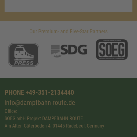
Our Premium- and Five-Star Partners
PHONE +49-351-2134440
info@dampfbahn-route.de
Office:
SOEG mbH Projekt DAMPFBAHN-ROUTE
Am Alten Güterboden 4, 01445 Radebeul, Germany