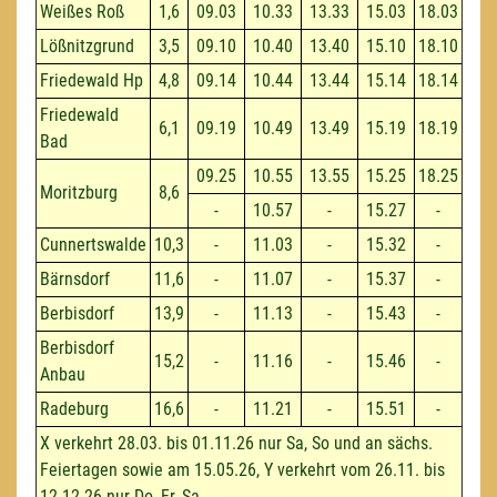
Weißes Roß
1,6
09.03
10.33
13.33
15.03
18.03
Lößnitzgrund
3,5
09.10
10.40
13.40
15.10
18.10
Friedewald Hp
4,8
09.14
10.44
13.44
15.14
18.14
Friedewald
6,1
09.19
10.49
13.49
15.19
18.19
Bad
09.25
10.55
13.55
15.25
18.25
Moritzburg
8,6
-
10.57
-
15.27
-
Cunnertswalde
10,3
-
11.03
-
15.32
-
Bärnsdorf
11,6
-
11.07
-
15.37
-
Berbisdorf
13,9
-
11.13
-
15.43
-
Berbisdorf
15,2
-
11.16
-
15.46
-
Anbau
Radeburg
16,6
-
11.21
-
15.51
-
X verkehrt 28.03. bis 01.11.26 nur Sa, So und an sächs.
Feiertagen sowie am 15.05.26, Y verkehrt vom 26.11. bis
12.12.26 nur Do, Fr, Sa