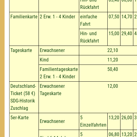
Rückfahrt
Familienkarte
2 Erw. 1 - 4 Kinder
einfache
07,50
14,70
2
Fahrt
Hin- und
15,00
29,40
4
Rückfahrt
Tageskarte
Erwachsener
22,10
Kind
11,20
Familientageskarte
50,40
2 Erw. 1 - 4 Kinder
Deutschland-
Erwachsener
12,00
Ticket (58 €)
Tageskarte
SDG-Historik
Zuschlag
5er-Karte
5
13,20
26,00
3
Erwachsener
Einzelfahrten
5
06,80
13,20
2