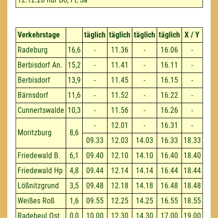
Verkehrstage
täglich
täglich
täglich
täglich
X / Y
Radeburg
16,6
-
11.36
-
16.06
-
Berbisdorf An.
15,2
-
11.41
-
16.11
-
Berbisdorf
13,9
-
11.45
-
16.15
-
Bärnsdorf
11,6
-
11.52
-
16.22
-
Cunnertswalde
10,3
-
11.56
-
16.26
-
-
12.01
-
16.31
-
Moritzburg
8,6
09.33
12.03
14.03
16.33
18.33
Friedewald B.
6,1
09.40
12.10
14.10
16.40
18.40
Friedewald Hp
4,8
09.44
12.14
14.14
16.44
18.44
Lößnitzgrund
3,5
09.48
12.18
14.18
16.48
18.48
Weißes Roß
1,6
09.55
12.25
14.25
16.55
18.55
Radebeul Ost
0,0
10.00
12.30
14.30
17.00
19.00