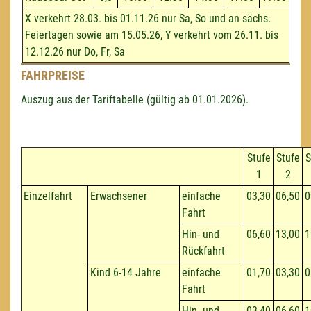
X verkehrt 28.03. bis 01.11.26 nur Sa, So und an sächs.
Feiertagen sowie am 15.05.26, Y verkehrt vom 26.11. bis
12.12.26 nur Do, Fr, Sa
FAHRPREISE
Auszug aus der Tariftabelle (gültig ab 01.01.2026).
Stufe
Stufe
S
1
2
Einzelfahrt
Erwachsener
einfache
03,30
06,50
0
Fahrt
Hin- und
06,60
13,00
1
Rückfahrt
Kind 6-14 Jahre
einfache
01,70
03,30
0
Fahrt
Hin- und
03,40
06,60
1