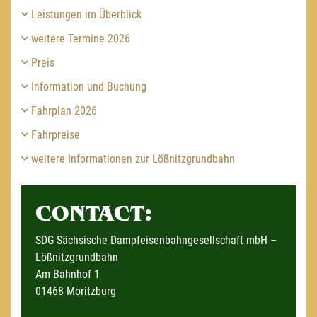
Leistungen im Überblick
weitere Termine 2026
Preis
Information und Buchung
Fahrplan 2026
Fahrpreise
weitere Informationen zur Lößnitzgrundbahn
CONTACT:
SDG Sächsische Dampfeisenbahngesellschaft mbH –
Lößnitzgrundbahn
Am Bahnhof 1
01468 Moritzburg