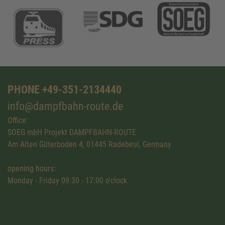
PHONE +49-351-2134440
info@dampfbahn-route.de
Office:
SOEG mbH Projekt DAMPFBAHN-ROUTE
Am Alten Güterboden 4, 01445 Radebeul, Germany
opening hours:
Monday - Friday 09:30 - 17:00 o'clock