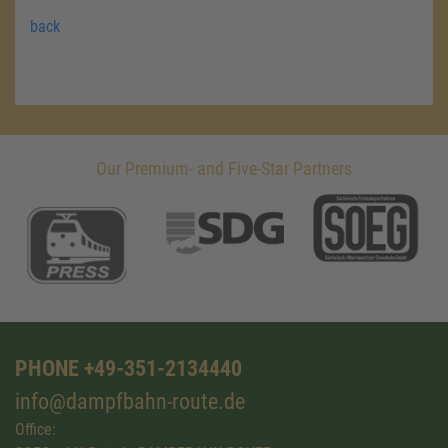
back
Our Premium- and Five-Star Partners
PHONE +49-351-2134440
info@dampfbahn-route.de
Office: