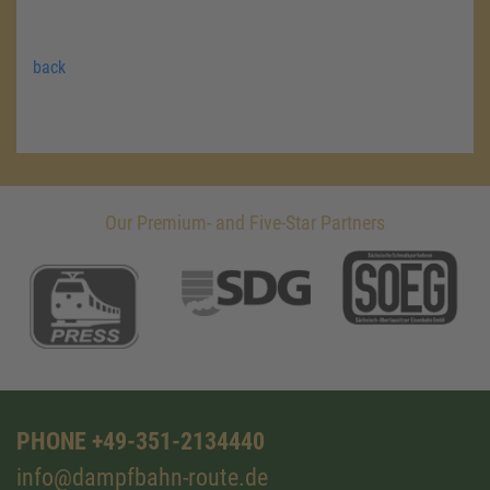
back
Our Premium- and Five-Star Partners
PHONE +49-351-2134440
info@dampfbahn-route.de