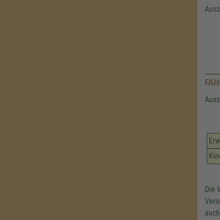
Ausz
FAH
Ausz
Er
Kin
Die 
Vers
auch