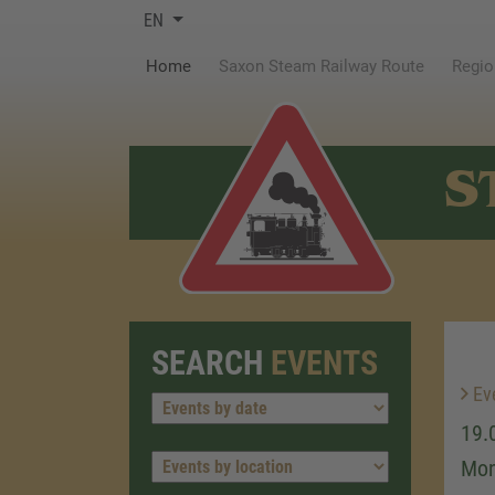
EN
(current)
Home
Saxon Steam Railway Route
Regio
S
SEARCH
EVENTS
Ev
19.
Mon