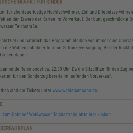
DSCHEINFAHRT FÜR KINDER
ten für abenteuerlustige Nachtschwärmer. Ziel und Erlebnisse währen
ehlen den Erwerb der Karten im Vorverkauf. Der bunt geschmückte 
wasser Teichstraße.
Fahrtziel und natürlich das Programm bleiben wie immer eine Überra
en die Waldeisenbahner für eine Getränkeversorgung. Vor der Rückfah
Grill verdauen.
spannende Reise endet ca. 22.30 Uhr. Da die Sitzplätze für den Zug be
karten für den Sonderzug bereits im laufenden Vorverkauf.
ltlich sind die Tickets unter
www.waldeisenbahn.de
.
E
zum Bahnhof Weißwasser Teichsstraße bitte hier klicken
DERFAHRPLAN