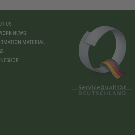
T US
WORK NEWS
RMATION MATERIAL
SS
INESHOP