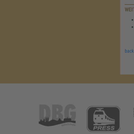
WEI
back