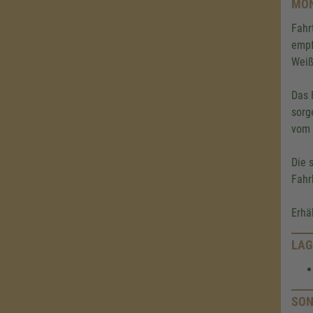
MON
Fahr
empf
Weiß
Das 
sorg
vom 
Die 
Fahr
Erhä
LAG
SON