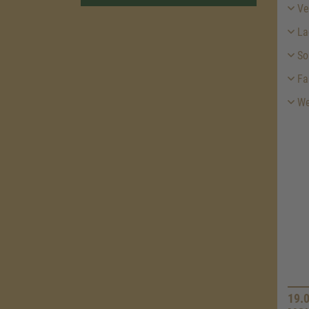
Ver
La
So
Fa
We
19.