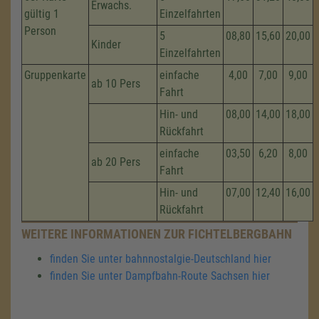
Erwachs.
gültig 1
Einzelfahrten
Person
5
08,80
15,60
20,00
Kinder
Einzelfahrten
Gruppenkarte
einfache
4,00
7,00
9,00
ab 10 Pers
Fahrt
Hin- und
08,00
14,00
18,00
Rückfahrt
einfache
03,50
6,20
8,00
ab 20 Pers
Fahrt
Hin- und
07,00
12,40
16,00
Rückfahrt
WEITERE INFORMATIONEN ZUR FICHTELBERGBAHN
finden Sie unter bahnnostalgie-Deutschland hier
finden Sie unter Dampfbahn-Route Sachsen hier