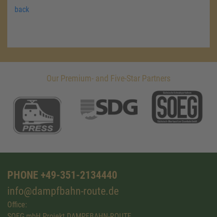
back
Our Premium- and Five-Star Partners
PHONE +49-351-2134440
info@dampfbahn-route.de
Office:
SOEG mbH Projekt DAMPFBAHN-ROUTE