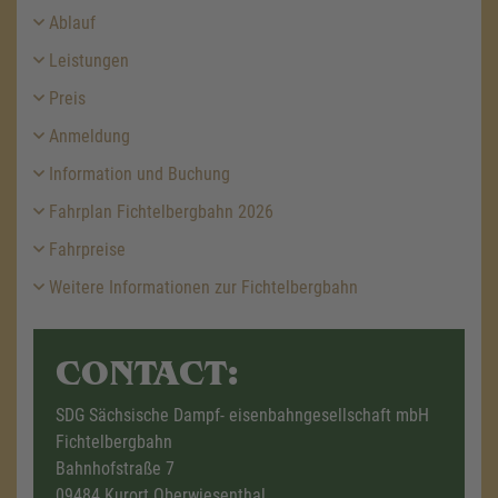
Ablauf
Leistungen
Preis
Anmeldung
Information und Buchung
Fahrplan Fichtelbergbahn 2026
Fahrpreise
Weitere Informationen zur Fichtelbergbahn
CONTACT:
SDG Sächsische Dampf- eisenbahngesellschaft mbH
Fichtelbergbahn
Bahnhofstraße 7
09484 Kurort Oberwiesenthal