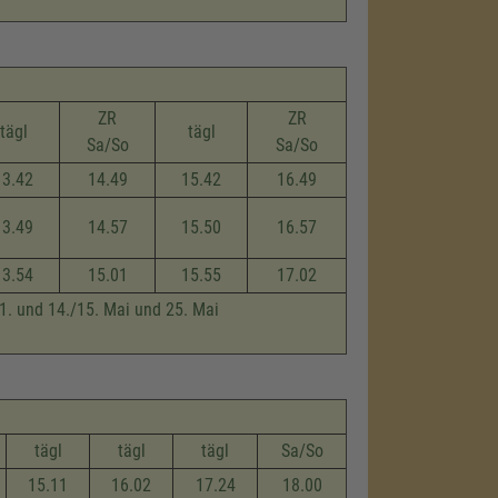
ZR
ZR
tägl
tägl
Sa/So
Sa/So
13.42
14.49
15.42
16.49
13.49
14.57
15.50
16.57
13.54
15.01
15.55
17.02
 1. und 14./15. Mai und 25. Mai
tägl
tägl
tägl
Sa/So
15.11
16.02
17.24
18.00