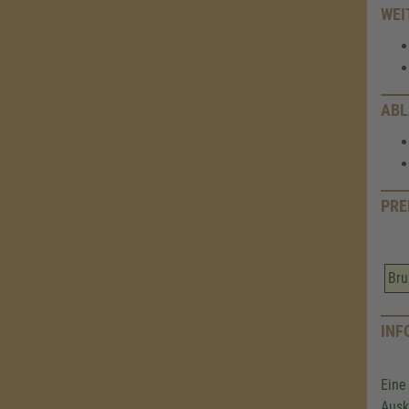
WEI
ABL
PRE
Bru
INF
Eine
Ausk