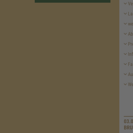
Ver
La
we
Ab
Pr
In
Fa
Aus
Wei
03.
BRU