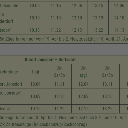
felsmühle
10.06
11.15
12.06
13.15
14.06
in
10.10
11.19
12.10
13.19
14.10
derdorf
tsdorf
10.13
11.22
12.13
13.22
14.13
So Züge fahren nur vom 19. Apr bis 2. Nov, zusätzlich 18. April, 21. Apr
Kurort Jonsdorf – Bertsdorf
ZR
ZR
ZR
kehrstage
tägl
Sa/So
tägl
Sa/So
ort Jonsdorf
10.04
11.11
12.04
13.11
o. Jonsdorf
10.09
11.16
12.09
13.16
tsdorf
10.15
11.22
12.15
13.22
So Züge fahren nur 3. Apr bis 1. Nov und zusätzlich 3./6. und 10. Apr,
 ZR Zeitreisezüge (Reichsbahnzug/Sachsenzug)