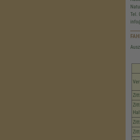
Natu
Tel.
info
FAH
Ausz
Ver
Zit
Zit
Hal
Zit
Zit