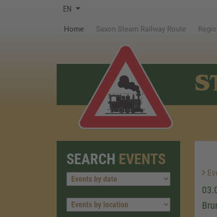
EN
(current)
Home
Saxon Steam Railway Route
Regio
S
SEARCH
EVENTS
Ev
03.
Bru