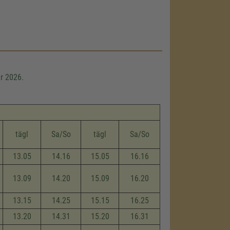
r 2026.
tägl
Sa/So
tägl
Sa/So
13.05
14.16
15.05
16.16
13.09
14.20
15.09
16.20
13.15
14.25
15.15
16.25
13.20
14.31
15.20
16.31