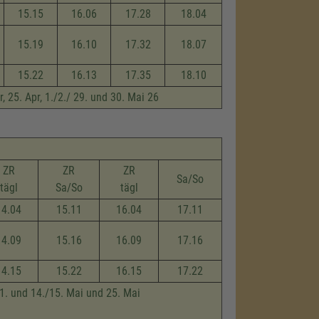
15.15
16.06
17.28
18.04
15.19
16.10
17.32
18.07
15.22
16.13
17.35
18.10
, 25. Apr, 1./2./ 29. und 30. Mai 26
ZR
ZR
ZR
Sa/So
tägl
Sa/So
tägl
14.04
15.11
16.04
17.11
14.09
15.16
16.09
17.16
14.15
15.22
16.15
17.22
 1. und 14./15. Mai und 25. Mai