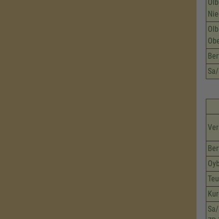
Olb
Nie
Olb
Obe
Ber
Sa/
Ver
Ber
Oyb
Teu
Kur
Sa/