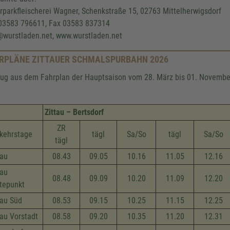
rparkfleischerei Wagner, Schenkstraße 15, 02763 Mittelherwigsdorf
 03583 796611, Fax 03583 837314
@wurstladen.net, www.wurstladen.net
RPLÄNE ZITTAUER SCHMALSPURBAHN 2026
ug aus dem Fahrplan der Hauptsaison vom 28. März bis 01. Novembe
Zittau – Bertsdorf
ZR
kehrstage
tägl
Sa/So
tägl
Sa/So
tägl
tau
08.43
09.05
10.16
11.05
12.16
tau
08.48
09.09
10.20
11.09
12.20
tepunkt
tau Süd
08.53
09.15
10.25
11.15
12.25
tau Vorstadt
08.58
09.20
10.35
11.20
12.31