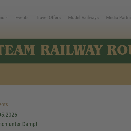
ns
Events
Travel Offers
Model Railways
Media Partn
TEAM RAILWAY RO
ents
05.2026
nch unter Dampf