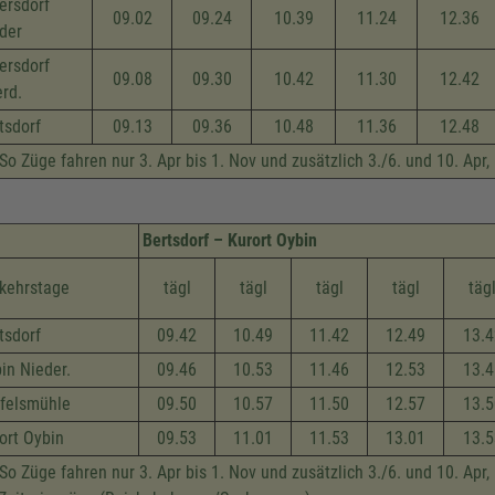
ersdorf
09.02
09.24
10.39
11.24
12.36
der
ersdorf
09.08
09.30
10.42
11.30
12.42
rd.
tsdorf
09.13
09.36
10.48
11.36
12.48
So Züge fahren nur 3. Apr bis 1. Nov und zusätzlich 3./6. und 10. Apr
Bertsdorf – Kurort Oybin
kehrstage
tägl
tägl
tägl
tägl
täg
tsdorf
09.42
10.49
11.42
12.49
13.4
in Nieder.
09.46
10.53
11.46
12.53
13.4
felsmühle
09.50
10.57
11.50
12.57
13.5
ort Oybin
09.53
11.01
11.53
13.01
13.5
So Züge fahren nur 3. Apr bis 1. Nov und zusätzlich 3./6. und 10. Apr,