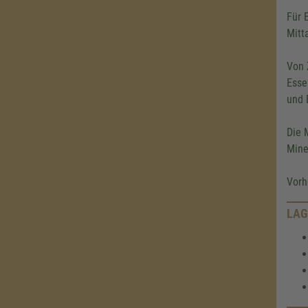
Für 
Mitt
Von 
Esse
und 
Die 
Mine
Vorh
LAG