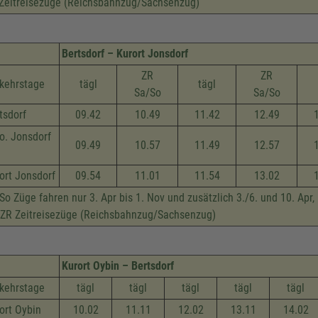
Zeitreisezüge (Reichsbahnzug/Sachsenzug)
Bertsdorf – Kurort Jonsdorf
ZR
ZR
kehrstage
tägl
tägl
Sa/So
Sa/So
tsdorf
09.42
10.49
11.42
12.49
o. Jonsdorf
09.49
10.57
11.49
12.57
ort Jonsdorf
09.54
11.01
11.54
13.02
So Züge fahren nur 3. Apr bis 1. Nov und zusätzlich 3./6. und 10. Apr,
 ZR Zeitreisezüge (Reichsbahnzug/Sachsenzug)
Kurort Oybin – Bertsdorf
kehrstage
tägl
tägl
tägl
tägl
tägl
ort Oybin
10.02
11.11
12.02
13.11
14.02