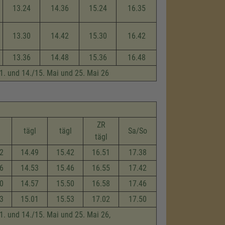
13.24
14.36
15.24
16.35
13.30
14.42
15.30
16.42
13.36
14.48
15.36
16.48
, 1. und 14./15. Mai und 25. Mai 26
ZR
l
tägl
tägl
Sa/So
tägl
2
14.49
15.42
16.51
17.38
6
14.53
15.46
16.55
17.42
0
14.57
15.50
16.58
17.46
3
15.01
15.53
17.02
17.50
 1. und 14./15. Mai und 25. Mai 26,