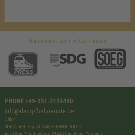
Our Premium- and Five-Star Partners
PHONE +49-351-2134440
info@dampfbahn-route.de
Office:
SOEG mbH Projekt DAMPFBAHN-ROUTE
Am Alten Güterboden 4, 01445 Radebeul, Germany