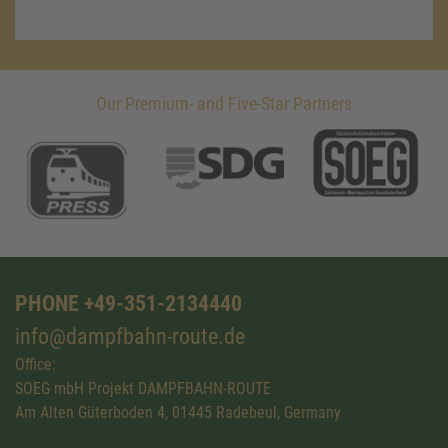
Our Premium- and Five-Star Partners
PHONE +49-351-2134440
info@dampfbahn-route.de
Office:
SOEG mbH Projekt DAMPFBAHN-ROUTE
Am Alten Güterboden 4, 01445 Radebeul, Germany