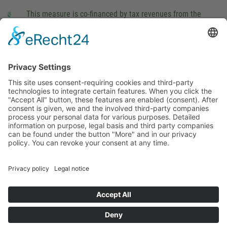
This measure is co-financed by tax revenues from the
budget that was determined by members of the Saxon
Landtag (parliament).
Imprint
Privacy Policy
Cookie Settings
This site uses consent-requiring cookies and third-party
technologies to integrate certain features. When you click the
"Accept All" button, these features are enabled (consent).
After consent is given, we and the involved third-party
companies process your personal data for various purposes.
Detailed information on purpose, legal basis and third party
companies can be found under the button "More" and in our
privacy policy. You can revoke your consent at any time.
DENY
ACCEPT
MORE