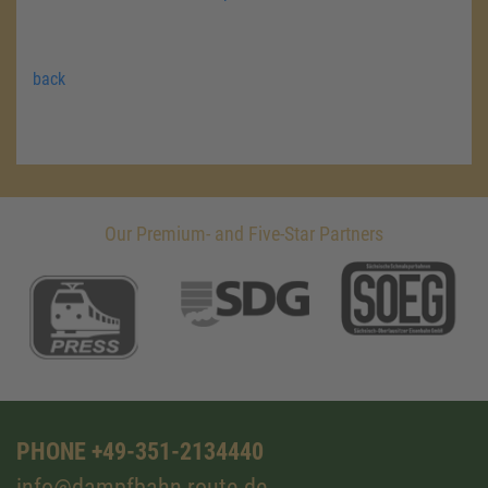
back
Our Premium- and Five-Star Partners
PHONE +49-351-2134440
info@dampfbahn-route.de