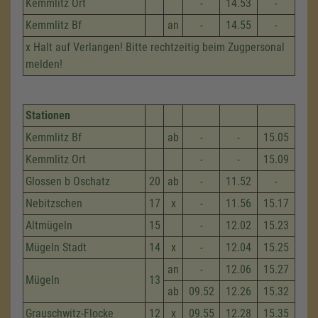
Kemmlitz Ort
-
14.53
-
Kemmlitz Bf
an
-
14.55
-
x Halt auf Verlangen! Bitte rechtzeitig beim Zugpersonal
melden!
Stationen
Kemmlitz Bf
ab
-
-
15.05
Kemmlitz Ort
-
-
15.09
Glossen b Oschatz
20
ab
-
11.52
-
Nebitzschen
17
x
-
11.56
15.17
Altmügeln
15
-
12.02
15.23
Mügeln Stadt
14
x
-
12.04
15.25
an
-
12.06
15.27
Mügeln
13
ab
09.52
12.26
15.32
Grauschwitz-Flocke
12
x
09.55
12.28
15.35