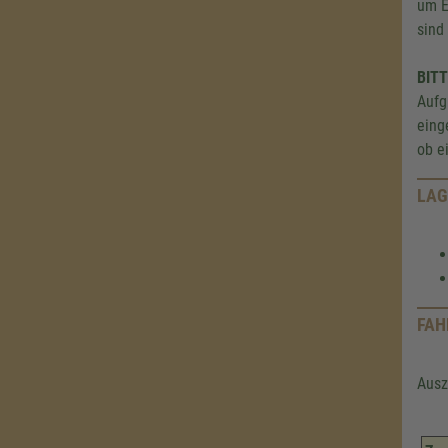
um E
sind 
BIT
Aufg
eing
ob e
LAG
FAH
Ausz