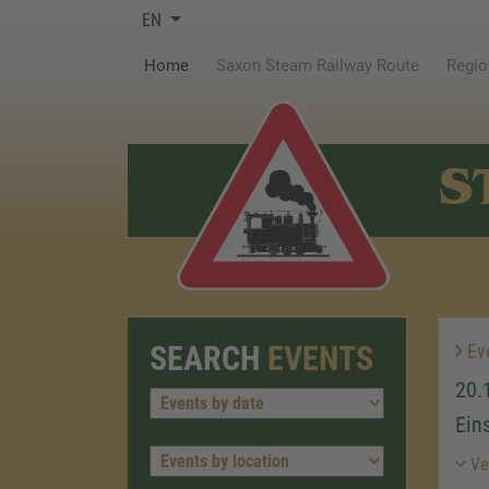
EN
(current)
Home
Saxon Steam Railway Route
Regio
S
SEARCH
EVENTS
Ev
20.
Ein
Ver