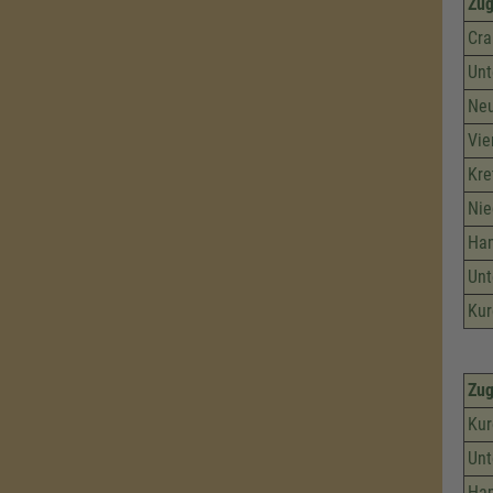
Zu
Cra
Unt
Neu
Vie
Kr
Nie
Ham
Unt
Kur
Zu
Kur
Unt
Ham