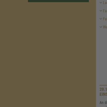
La
Fa
Fa
Wei
20.
EIN
An d