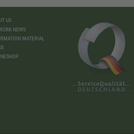
T US
WORK NEWS
RMATION MATERIAL
SS
INESHOP