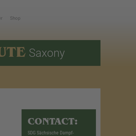
er
Shop
UTE
Saxony
CONTACT:
SDG Sächsische Dampf-