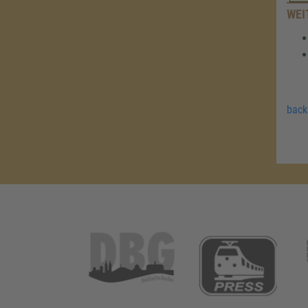
WEI
back