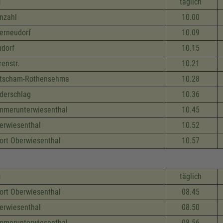
g
täglich
nzahl
10.00
erneudorf
10.09
dorf
10.15
renstr.
10.21
etscham-Rothensehma
10.28
derschlag
10.36
merunterwiesenthal
10.45
erwiesenthal
10.52
ort Oberwiesenthal
10.57
g
täglich
ort Oberwiesenthal
08.45
erwiesenthal
08.50
merunterwiesenthal
08.56