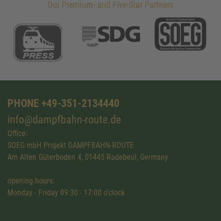
Our Premium- and Five-Star Partners
PHONE +49-351-2134440
info@dampfbahn-route.de
Office:
SOEG mbH Projekt DAMPFBAHN-ROUTE
Am Alten Güterboden 4, 01445 Radebeul, Germany
opening hours:
Monday - Friday 09:30 - 17:00 o'clock