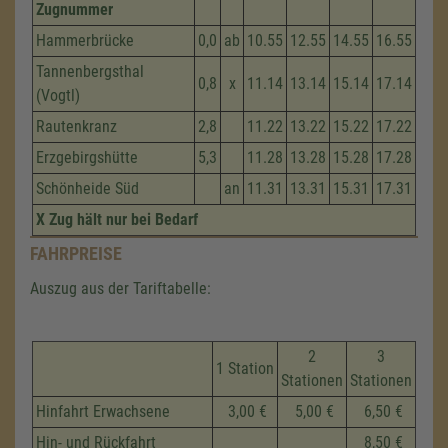
Zugnummer
Hammerbrücke
0,0
ab
10.55
12.55
14.55
16.55
Tannenbergsthal
0,8
x
11.14
13.14
15.14
17.14
(Vogtl)
Rautenkranz
2,8
11.22
13.22
15.22
17.22
Erzgebirgshütte
5,3
11.28
13.28
15.28
17.28
Schönheide Süd
an
11.31
13.31
15.31
17.31
X Zug hält nur bei Bedarf
FAHRPREISE
Auszug aus der Tariftabelle:
2
3
1 Station
Stationen
Stationen
Hinfahrt Erwachsene
3,00 €
5,00 €
6,50 €
Hin- und Rückfahrt
8,50 €