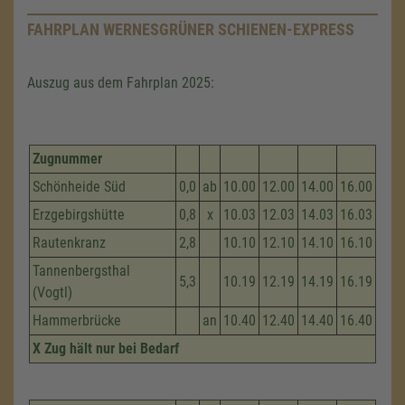
FAHRPLAN WERNESGRÜNER SCHIENEN-EXPRESS
Auszug aus dem Fahrplan 2025:
Zugnummer
Schönheide Süd
0,0
ab
10.00
12.00
14.00
16.00
Erzgebirgshütte
0,8
x
10.03
12.03
14.03
16.03
Rautenkranz
2,8
10.10
12.10
14.10
16.10
Tannenbergsthal
5,3
10.19
12.19
14.19
16.19
(Vogtl)
Hammerbrücke
an
10.40
12.40
14.40
16.40
X Zug hält nur bei Bedarf