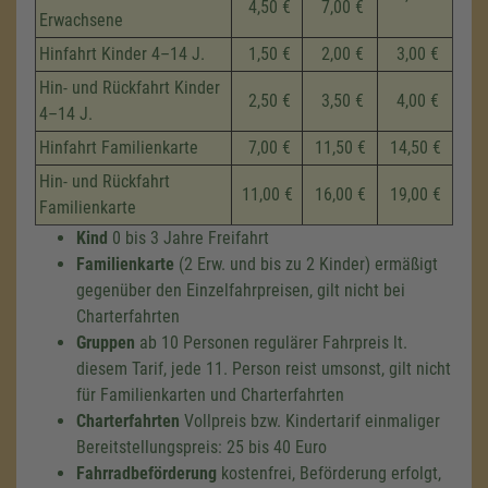
4,50 €
7,00 €
Erwachsene
Hinfahrt Kinder 4–14 J.
1,50 €
2,00 €
3,00 €
Hin- und Rückfahrt Kinder
2,50 €
3,50 €
4,00 €
4–14 J.
Hinfahrt Familienkarte
7,00 €
11,50 €
14,50 €
Hin- und Rückfahrt
11,00 €
16,00 €
19,00 €
Familienkarte
Kind
0 bis 3 Jahre Freifahrt
Familienkarte
(2 Erw. und bis zu 2 Kinder) ermäßigt
gegenüber den Einzelfahrpreisen, gilt nicht bei
Charterfahrten
Gruppen
ab 10 Personen regulärer Fahrpreis lt.
diesem Tarif, jede 11. Person reist umsonst, gilt nicht
für Familienkarten und Charterfahrten
Charterfahrten
Vollpreis bzw. Kindertarif einmaliger
Bereitstellungspreis: 25 bis 40 Euro
Fahrradbeförderung
kostenfrei, Beförderung erfolgt,