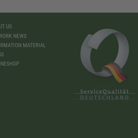
T US
WORK NEWS
RMATION MATERIAL
SS
INESHOP