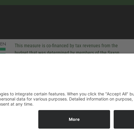
This measure is co-financed by tax revenues from the
budget that was determined by members of the Saxon
Landtag (parliament).
-party technologies to integrate certain features. When you click the
 companies process your personal data for various purposes. Detaile
rivacy policy. You can revoke your consent at any time.
ACCEPT