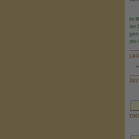
Im M
der 
gern
des 
LAG
ÖFF
EIN