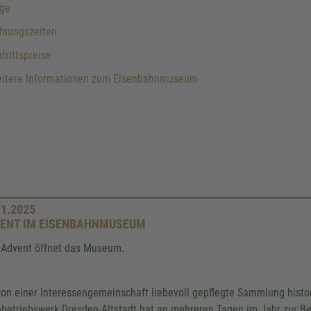
ge
fnungszeiten
trittspreise
itere Informationen zum Eisenbahnmuseum
11.2025
ENT IM EISENBAHNMUSEUM
Advent öffnet das Museum.
von einer Interessengemeinschaft liebevoll gepflegte Sammlung hist
betriebswerk Dresden-Altstadt hat an mehreren Tagen im Jahr zur Be