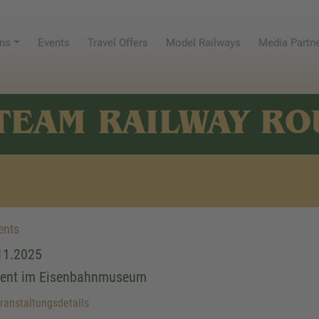
ns
Events
Travel Offers
Model Railways
Media Partn
TEAM RAILWAY RO
ents
11.2025
ent im Eisenbahnmuseum
anstaltungsdetails