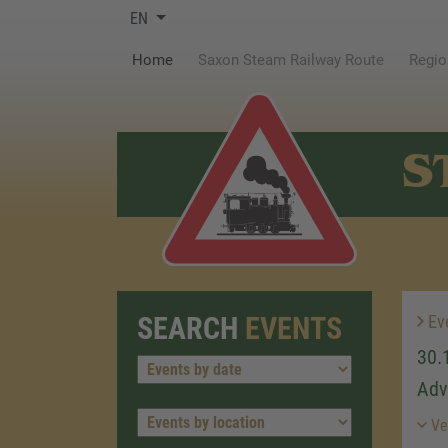
EN
(current)
Home
Saxon Steam Railway Route
Regio
S
SEARCH
EVENTS
Ev
30.
Adv
Ver