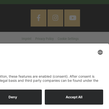
Imprint
Privacy Policy
Cookie Settings
 "Accept All" button, these features are enabled (consent). After
d information on purpose, legal basis and third party companies
MORE
Legal notice
|
Privacy policy