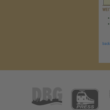
WEI
back