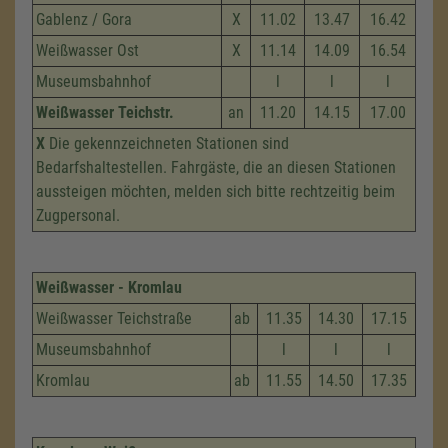
Gablenz / Gora
X
11.02
13.47
16.42
Weißwasser Ost
X
11.14
14.09
16.54
Museumsbahnhof
l
l
l
Weißwasser Teichstr.
an
11.20
14.15
17.00
X
Die gekennzeichneten Stationen sind
Bedarfshaltestellen. Fahrgäste, die an diesen Stationen
aussteigen möchten, melden sich bitte rechtzeitig beim
Zugpersonal.
Weißwasser - Kromlau
Weißwasser Teichstraße
ab
11.35
14.30
17.15
Museumsbahnhof
l
l
l
Kromlau
ab
11.55
14.50
17.35