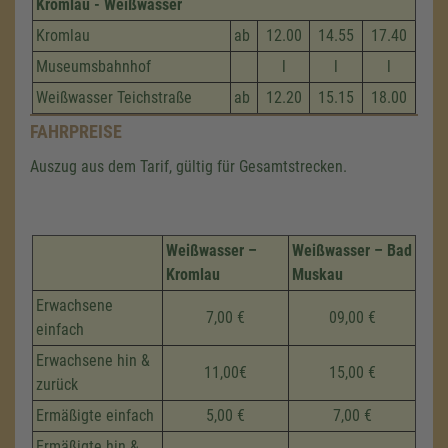
Kromlau - Weißwasser
Kromlau
ab
12.00
14.55
17.40
Museumsbahnhof
l
l
l
Weißwasser Teichstraße
ab
12.20
15.15
18.00
FAHRPREISE
Auszug aus dem Tarif, gültig für Gesamtstrecken.
Weißwasser –
Weißwasser – Bad
Kromlau
Muskau
Erwachsene
7,00 €
09,00 €
einfach
Erwachsene hin &
11,00€
15,00 €
zurück
Ermäßigte einfach
5,00 €
7,00 €
Ermäßigte hin &