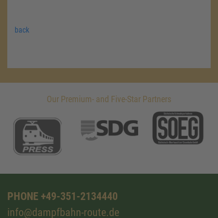
back
Our Premium- and Five-Star Partners
PHONE +49-351-2134440
info@dampfbahn-route.de