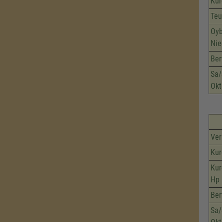
Kur
Teu
Oyb
Nie
Ber
Sa/
Okt
Ver
Kur
Kur
Hp
Ber
Sa/