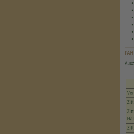
FAH
Ausz
Ver
Zit
Zit
Hal
Zit