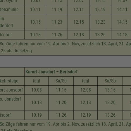
ort Oybin
10.07
11.15
12.07
13.15
14.07
felsmühle
10.11
11.19
12.11
13.19
14.11
in
10.15
11.23
12.15
13.23
14.15
derdorf
tsdorf
10.18
11.26
12.18
13.26
14.18
So Züge fahren nur vom 19. Apr bis 2. Nov, zusätzlich 18. April, 21. Apr,
 25 als Dieselzug
Kurort Jonsdorf – Bertsdorf
kehrstage
tägl
Sa/So
tägl
Sa/So
ort Jonsdorf
10.08
11.15
12.08
13.15
o. Jonsdorf
10.13
11.20
12.13
13.20
tsdorf
10.19
11.26
12.19
13.26
So Züge fahren nur vom 19. Apr bis 2. Nov, zusätzlich 18. April, 21. Apr,