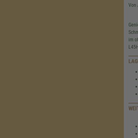
Von 
Geni
Schm
im o
L45H
LAG
WEI