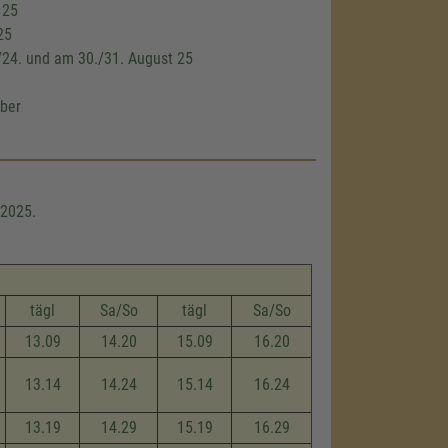
 25
25
/24. und am 30./31. August 25
ober
 2025.
tägl
Sa/So
tägl
Sa/So
13.09
14.20
15.09
16.20
13.14
14.24
15.14
16.24
13.19
14.29
15.19
16.29