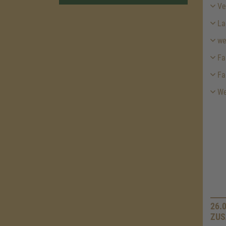
Ver
La
we
Fa
Fa
Wei
26.
ZUS