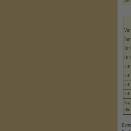
Okt
Ver
Ber
Olb
Olb
Zit
Zit
Zit
Zit
Sa/
Okt
Beso