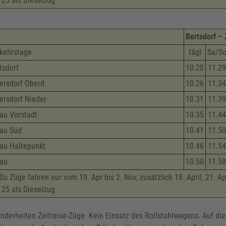
 25 als Dieselzug
Bertsdorf – 
kehrstage
tägl
Sa/S
tsdorf
10.20
11.29
ersdorf Oberd.
10.26
11.34
ersdorf Nieder
10.31
11.39
tau Vorstadt
10.35
11.44
tau Süd
10.41
11.50
tau Haltepunkt
10.46
11.54
tau
10.50
11.58
So Züge fahren nur vom 19. Apr bis 2. Nov, zusätzlich 18. April, 21. Apr,
 25 als Dieselzug
nderheiten Zeitreise-Züge: Kein Einsatz des Rollstuhlwagens. Auf di