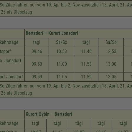
So Züge fahren nur vom 19. Apr bis 2. Nov, zusätzlich 18. April, 21. Apr,
 25 als Dieselzug
Bertsdorf – Kurort Jonsdorf
kehrstage
tägl
Sa/So
tägl
Sa/So
tsdorf
09.46
10.53
11.46
12.53
o. Jonsdorf
09.53
11.00
11.53
13.00
ort Jonsdorf
09.59
11.05
11.59
13.05
So Züge fahren nur vom 19. Apr bis 2. Nov, zusätzlich 18. April, 21. Apr,
 25 als Dieselzug
Kurort Oybin – Bertsdorf
kehrstage
tägl
tägl
tägl
tägl
tägl