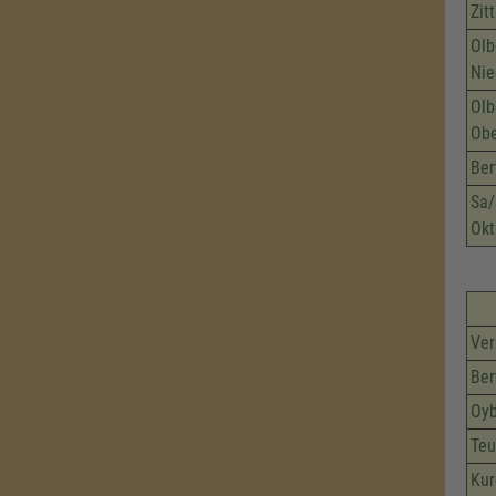
Zit
Olb
Nie
Olb
Obe
Ber
Sa/
Okt
Ver
Ber
Oyb
Teu
Kur