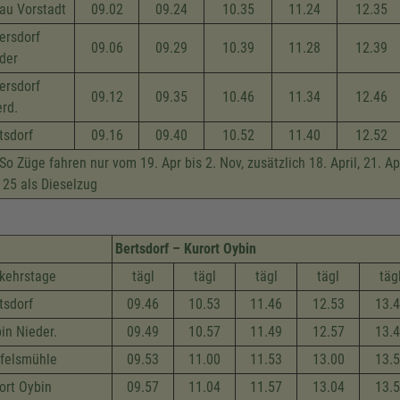
tau Vorstadt
09.02
09.24
10.35
11.24
12.35
ersdorf
09.06
09.29
10.39
11.28
12.39
der
ersdorf
09.12
09.35
10.46
11.34
12.46
rd.
tsdorf
09.16
09.40
10.52
11.40
12.52
So Züge fahren nur vom 19. Apr bis 2. Nov, zusätzlich 18. April, 21. Apr,
 25 als Dieselzug
Bertsdorf – Kurort Oybin
kehrstage
tägl
tägl
tägl
tägl
täg
tsdorf
09.46
10.53
11.46
12.53
13.
in Nieder.
09.49
10.57
11.49
12.57
13.
felsmühle
09.53
11.00
11.53
13.00
13.
ort Oybin
09.57
11.04
11.57
13.04
13.