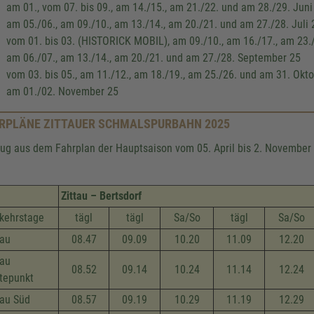
am 01., vom 07. bis 09., am 14./15., am 21./22. und am 28./29. Juni
am 05./06., am 09./10., am 13./14., am 20./21. und am 27./28. Juli 
vom 01. bis 03. (HISTORICK MOBIL), am 09./10., am 16./17., am 23.
am 06./07., am 13./14., am 20./21. und am 27./28. September 25
vom 03. bis 05., am 11./12., am 18./19., am 25./26. und am 31. Okt
am 01./02. November 25
RPLÄNE ZITTAUER SCHMALSPURBAHN 2025
ug aus dem Fahrplan der Hauptsaison vom 05. April bis 2. November
Zittau – Bertsdorf
kehrstage
tägl
tägl
Sa/So
tägl
Sa/So
tau
08.47
09.09
10.20
11.09
12.20
tau
08.52
09.14
10.24
11.14
12.24
tepunkt
tau Süd
08.57
09.19
10.29
11.19
12.29