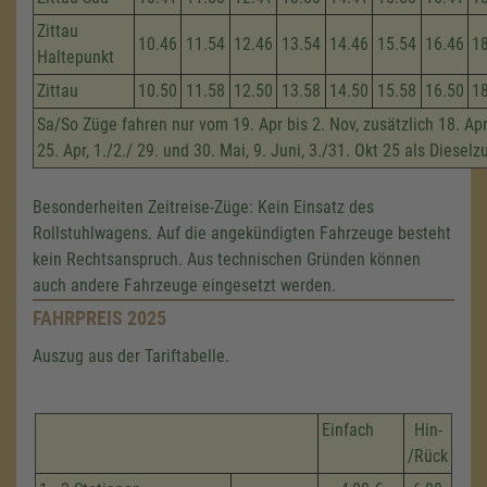
Zittau
10.46
11.54
12.46
13.54
14.46
15.54
16.46
1
Haltepunkt
Zittau
10.50
11.58
12.50
13.58
14.50
15.58
16.50
1
Sa/So Züge fahren nur vom 19. Apr bis 2. Nov, zusätzlich 18. Apri
25. Apr, 1./2./ 29. und 30. Mai, 9. Juni, 3./31. Okt 25 als Dieselz
Besonderheiten Zeitreise-Züge: Kein Einsatz des
Rollstuhlwagens. Auf die angekündigten Fahrzeuge besteht
kein Rechtsanspruch. Aus technischen Gründen können
auch andere Fahrzeuge eingesetzt werden.
FAHRPREIS 2025
Auszug aus der Tariftabelle.
Einfach
Hin-
/Rück