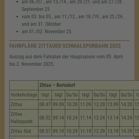
am 06./07., am 13./14., am 20./21. und am 27./28.
September 25
vom 03. bis 05., am 11./12., am 18./19., am 25./26.
und am 31. Oktober
am 01./02. November 25
FAHRPLÄNE ZITTAUER SCHMALSPURBAHN 2025
Auszug aus dem Fahrplan der Hauptsaison vom 05. April
bis 2. November 2025.
Zittau – Bertsdorf
Verkehrstage
tägl
tägl
Sa/So
tägl
Sa/So
tägl
Sa/So
t
Zittau
08.47
09.09
10.20
11.09
12.20
13.09
14.20
1
Zittau
08.52
09.14
10.24
11.14
12.24
13.14
14.24
1
Haltepunkt
Zittau Süd
08.57
09.19
10.29
11.19
12.29
13.19
14.29
1