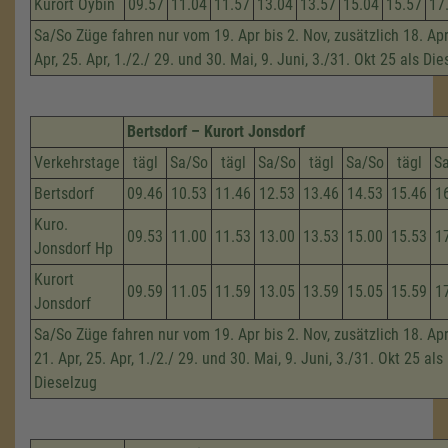
Kurort Oybin
09.57
11.04
11.57
13.04
13.57
15.04
15.57
17
Sa/So Züge fahren nur vom 19. Apr bis 2. Nov, zusätzlich 18. Apri
Apr, 25. Apr, 1./2./ 29. und 30. Mai, 9. Juni, 3./31. Okt 25 als Di
Bertsdorf – Kurort Jonsdorf
Verkehrstage
tägl
Sa/So
tägl
Sa/So
tägl
Sa/So
tägl
S
Bertsdorf
09.46
10.53
11.46
12.53
13.46
14.53
15.46
1
Kuro.
09.53
11.00
11.53
13.00
13.53
15.00
15.53
1
Jonsdorf Hp
Kurort
09.59
11.05
11.59
13.05
13.59
15.05
15.59
1
Jonsdorf
Sa/So Züge fahren nur vom 19. Apr bis 2. Nov, zusätzlich 18. Apri
21. Apr, 25. Apr, 1./2./ 29. und 30. Mai, 9. Juni, 3./31. Okt 25 als
Dieselzug