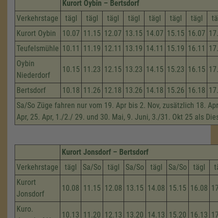
Kurort Oybin – Bertsdorf
Verkehrstage
tägl
tägl
tägl
tägl
tägl
tägl
tägl
tä
Kurort Oybin
10.07
11.15
12.07
13.15
14.07
15.15
16.07
17
Teufelsmühle
10.11
11.19
12.11
13.19
14.11
15.19
16.11
17
Oybin
10.15
11.23
12.15
13.23
14.15
15.23
16.15
17
Niederdorf
Bertsdorf
10.18
11.26
12.18
13.26
14.18
15.26
16.18
17
Sa/So Züge fahren nur vom 19. Apr bis 2. Nov, zusätzlich 18. Apri
Apr, 25. Apr, 1./2./ 29. und 30. Mai, 9. Juni, 3./31. Okt 25 als Di
Kurort Jonsdorf – Bertsdorf
Verkehrstage
tägl
Sa/So
tägl
Sa/So
tägl
Sa/So
tägl
t
Kurort
10.08
11.15
12.08
13.15
14.08
15.15
16.08
1
Jonsdorf
Kuro.
10.13
11.20
12.13
13.20
14.13
15.20
16.13
1