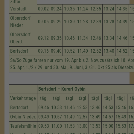
Zittau
Vorstadt
09.02
09.24
10.35
11.24
12.35
13.24
14.35
1
Olbersdorf
09.06
09.29
10.39
11.28
12.39
13.28
14.39
1
Nieder
Olbersdorf
09.12
09.35
10.46
11.34
12.46
13.34
14.46
1
Oberd.
Bertsdorf
09.16
09.40
10.52
11.40
12.52
13.40
14.52
1
Sa/So Züge fahren nur vom 19. Apr bis 2. Nov, zusätzlich 18. Apri
25. Apr, 1./2./ 29. und 30. Mai, 9. Juni, 3./31. Okt 25 als Dieselz
Bertsdorf – Kurort Oybin
Verkehrstage
tägl
tägl
tägl
tägl
tägl
tägl
tägl
tä
Bertsdorf
09.46
10.53
11.46
12.53
13.46
14.53
15.46
16
Oybin Nieder.
09.49
10.57
11.49
12.57
13.49
14.57
15.49
16
Teufelsmühle
09.53
11.00
11.53
13.00
13.53
15.00
15.53
17