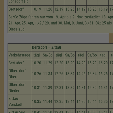
Jonsdorf Hp
Bertsdorf
10.19
11.26
12.19
13.26
14.19
15.26
16.19
1
Sa/So Züge fahren nur vom 19. Apr bis 2. Nov, zusätzlich 18. Apri
21. Apr, 25. Apr, 1./2./ 29. und 30. Mai, 9. Juni, 3./31. Okt 25 als
Dieselzug
Bertsdorf – Zittau
Verkehrstage
tägl
Sa/So
tägl
Sa/So
tägl
Sa/So
tägl
t
Bertsdorf
10.20
11.29
12.20
13.29
14.20
15.29
16.20
1
Olbersdorf
10.26
11.34
12.26
13.34
14.26
15.34
16.26
1
Oberd.
Olbersdorf
10.31
11.39
12.31
13.39
14.31
15.39
16.31
1
Nieder
Zittau
10.35
11.44
12.35
13.44
14.35
15.44
16.35
1
Vorstadt
Zittau Süd
10.41
11.50
12.41
13.50
14.41
15.50
16.41
1