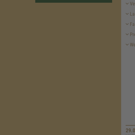
Ver
La
Fa
Pr
We
29.