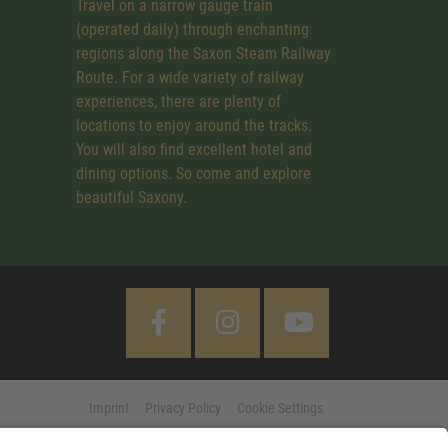
Travel on a narrow gauge train
(operated daily) through enchanting
regions along the Saxon Steam Railway
Route. For a wide variety of railway
experiences, there are plenty of
locations to enjoy around the tracks.
You will also find excellent hotel and
dining options. So come and explore
beautiful Saxony.
Imprint
Privacy Policy
Cookie Settings