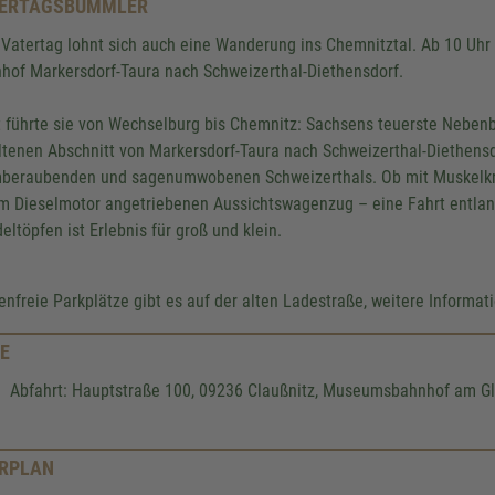
ERTAGSBUMMLER
Vatertag lohnt sich auch eine Wanderung ins Chemnitztal. Ab 10 Uhr
hof Markersdorf-Taura nach Schweizerthal-Diethensdorf.
t führte sie von Wechselburg bis Chemnitz: Sachsens teuerste Nebenb
ltenen Abschnitt von Markersdorf-Taura nach Schweizerthal-Diethensd
beraubenden und sagenumwobenen Schweizerthals. Ob mit Muskelkra
m Dieselmotor angetriebenen Aussichtswagenzug – eine Fahrt entlan
deltöpfen ist Erlebnis für groß und klein.
enfreie Parkplätze gibt es auf der alten Ladestraße, weitere Informa
E
Abfahrt: Hauptstraße 100, 09236 Claußnitz, Museumsbahnhof am Gl
RPLAN