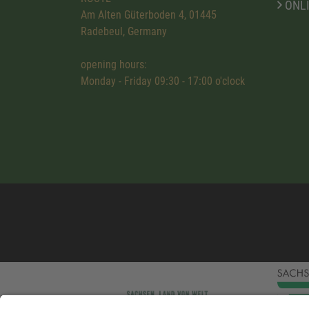
ONL
Am Alten Güterboden 4, 01445
Radebeul, Germany
opening hours:
Monday - Friday 09:30 - 17:00 o'clock