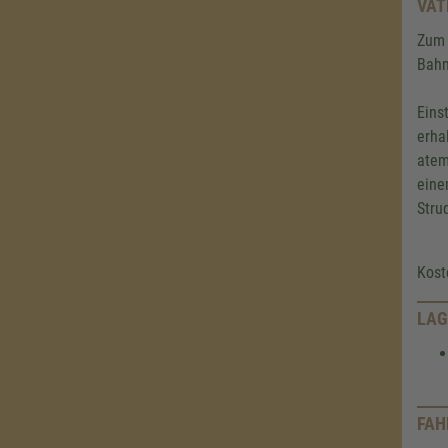
VAT
Zum 
Bahn
Eins
erha
atem
eine
Stru
Kost
LAG
FAH