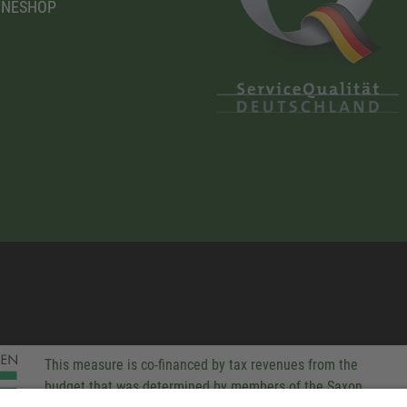
INESHOP
This measure is co-financed by tax revenues from the
budget that was determined by members of the Saxon