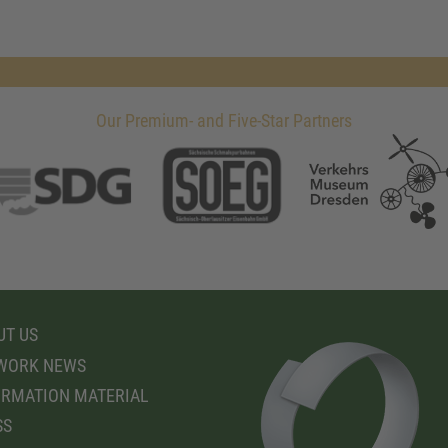
Our Premium- and Five-Star Partners
T US
WORK NEWS
RMATION MATERIAL
SS