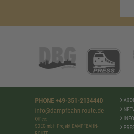
PHONE +49-351-2134440
ABOU
NET
info@dampfbahn-route.de
INFO
Office:
SOEG mbH Projekt DAMPFBAHN-
PRE
ROUTE