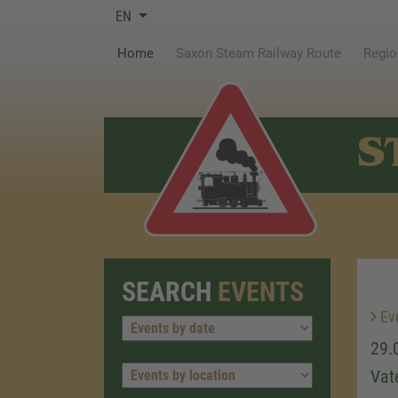
EN
(current)
Home
Saxon Steam Railway Route
Regio
S
SEARCH
EVENTS
Ev
29.
Vat