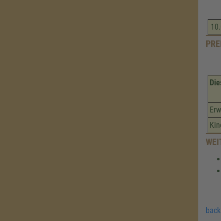
10.
PRE
Die
Erw
Kin
WEI
back