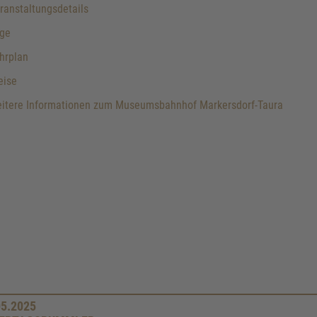
anstaltungsdetails
ge
hrplan
eise
itere Informationen zum Museumsbahnhof Markersdorf-Taura
05.2025