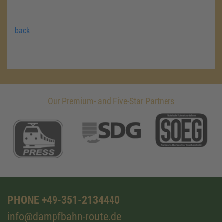
back
Our Premium- and Five-Star Partners
PHONE +49-351-2134440
info@dampfbahn-route.de